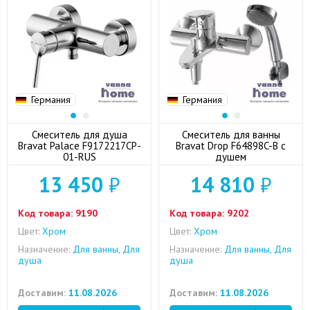
Германия
Германия
Смеситель для душа
Смеситель для ванны
Bravat Palace F9172217CP-
Bravat Drop F64898C-B с
01-RUS
душем
13 450
₽
14 810
₽
Код товара:
9190
Код товара:
9202
Цвет:
Хром
Цвет:
Хром
Назначение:
Для ванны, Для
Назначение:
Для ванны, Для
душа
душа
Доставим:
11.08.2026
Доставим:
11.08.2026