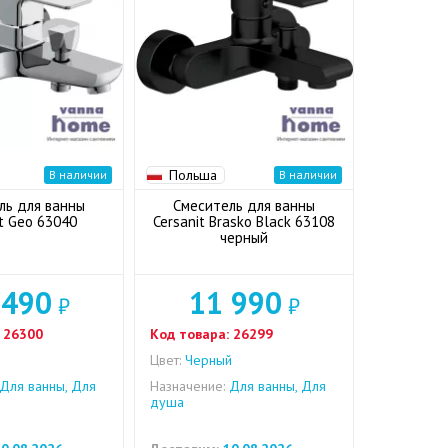
Польша
В наличии
В наличии
ль для ванны
Смеситель для ванны
it Geo 63040
Cersanit Brasko Black 63108
черный
 490
11 990
₽
₽
26300
Код товара:
26299
Цвет:
Черный
Для ванны, Для
Назначение:
Для ванны, Для
душа