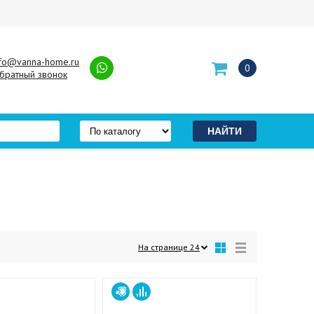
nfo@vanna-home.ru
0
братный звонок
На странице
24