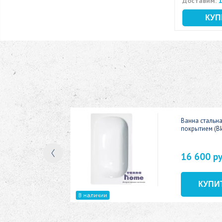
Доставим:
1
ic 150x70
Ванна стальн
покрытием (В
16 600 р
В наличии