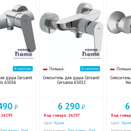
Польша
Польша
В наличии
В наличии
ля душа Cersanit
Смеситель для душа Cersanit
Смеситель
vis 63036
Cersania 63032
Na
490
6 290
6
₽
₽
26295
Код товара:
26297
Код товар
Цвет:
Хром
Цвет:
Хро
Для ванны, Для
Назначение:
Для ванны, Для
Назначени