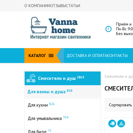
О КОМПАНИИ
ОТЗЫВЫ
СТАТЬИ
Приём и 
Пн-Вс 9:
Без вых
КАТАЛОГ
ДОСТАВКА И ОПЛАТА
КОНТАКТЫ
Смесители и д
Смесители и душ
2865
СМЕСИТЕЛ
810
Для ванны и душа
826
Для кухни
Сортировать
704
Для умывальника
75
Для биде