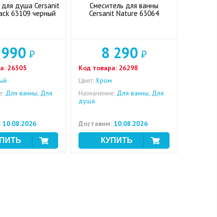
 для душа Cersanit
Смеситель для ванны
lack 63109 черный
Cersanit Nature 63064
 990
8 290
₽
₽
а:
26305
Код товара:
26298
ый
Цвет:
Хром
е:
Для ванны, Для
Назначение:
Для ванны, Для
душа
:
10.08.2026
Доставим:
10.08.2026