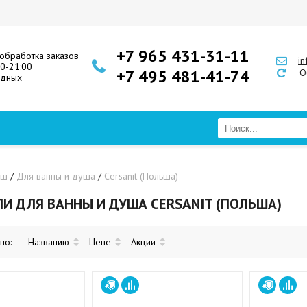
+7 965 431-31-11
обработка заказов
i
00-21:00
+7 495 481-41-74
О
одных
уш
/
Для ванны и душа
/
Cersanit (Польша)
И ДЛЯ ВАННЫ И ДУША CERSANIT (ПОЛЬША)
 по:
Названию
Цене
Акции