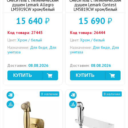
Смеситель с гигиеническим
Смеситель с гигиеническим
душем Lemark Allegro
душем Lemark Contest
LM5919CW хром/белый
LM5819CW хром/белый
15 640
₽
15 690
₽
Код товара:
27445
Код товара:
26444
Цвет:
Хром / белый
Цвет:
Хром / белый
Назначение:
Для биде, Для
Назначение:
Для биде, Для
унитаза
унитаза
Доставим:
08.08.2026
Доставим:
08.08.2026
В наличии
В наличии