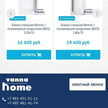
В наличии
В наличии
c
Ванна стальная Reimar с
Ванна стальная Reimar с
У
полимерным покрытием (ВИЗ)
полимерным покрытием (ВИЗ)
120x70
140x70
16 600 руб
19 600 руб
ОБРАТНЫЙ ЗВОНОК
+7 965 431-31-11
+7 495 481-41-74