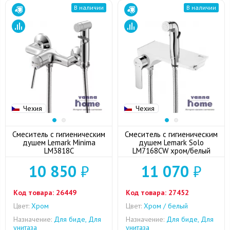
В наличии
В наличии
Чехия
Чехия
Смеситель с гигиеническим
Смеситель с гигиеническим
душем Lemark Minima
душем Lemark Solo
LM3818C
LM7168CW хром/белый
10 850
₽
11 070
₽
Код товара:
26449
Код товара:
27452
Цвет:
Хром
Цвет:
Хром / белый
Назначение:
Для биде, Для
Назначение:
Для биде, Для
унитаза
унитаза