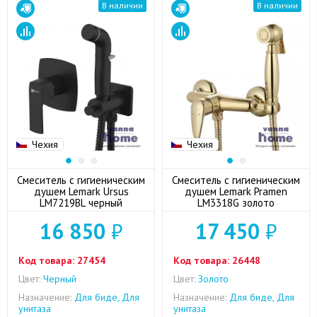
В наличии
В наличии
Чехия
Чехия
Смеситель с гигиеническим
Смеситель с гигиеническим
душем Lemark Ursus
душем Lemark Pramen
LM7219BL черный
LM3318G золото
16 850
₽
17 450
₽
Код товара:
27454
Код товара:
26448
Цвет:
Черный
Цвет:
Золото
Назначение:
Для биде, Для
Назначение:
Для биде, Для
унитаза
унитаза