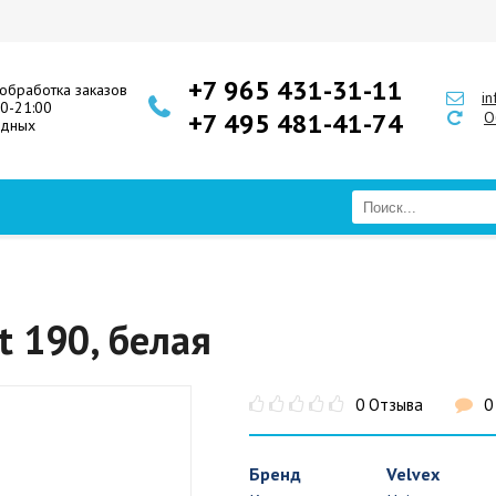
+7 965 431-31-11
обработка заказов
i
00-21:00
+7 495 481-41-74
О
одных
t 190, белая
0 Отзыва
0
Бренд
Velvex