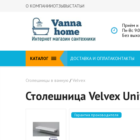
О КОМПАНИИ
ОТЗЫВЫ
СТАТЬИ
Приём и 
Пн-Вс 9:
Без вых
КАТАЛОГ
ДОСТАВКА И ОПЛАТА
КОНТАКТЫ
Столешницы в ванную
/
Velvex
Столешница Velvex Uni
Гарантия производителя