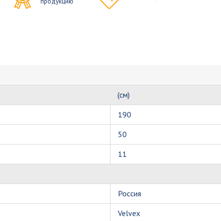
продукцию
(см)
190
50
11
Россия
Velvex