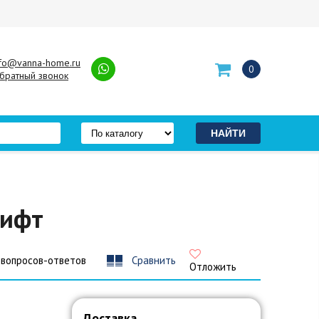
nfo@vanna-home.ru
0
братный звонок
лифт
 вопросов-ответов
Сравнить
Отложить
Доставка