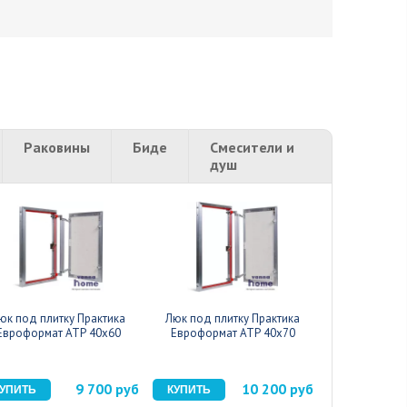
Раковины
Биде
Смесители и
душ
юк под плитку Практика
Люк под плитку Практика
Люк под пли
Евроформат АТР 40x60
Евроформат АТР 40x70
Евроформа
9 700 руб
10 200 руб