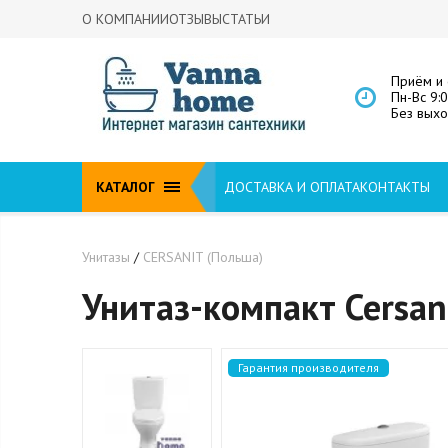
О КОМПАНИИ
ОТЗЫВЫ
СТАТЬИ
Приём и 
Пн-Вс 9:
Без вых
КАТАЛОГ
ДОСТАВКА И ОПЛАТА
КОНТАКТЫ
Унитазы
/
CERSANIT (Польша)
Унитаз-компакт Cersan
Гарантия производителя