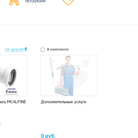
продукцию
См. другой
В комплекте
таза MCALPINE
Дополнительные услуги
R
0 руб.