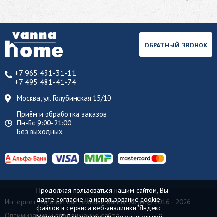
ОБРАТНЫЙ ЗВОНОК
+7 965 431-31-11
+7 495 481-41-74
Москва, ул. Голубинская 15/10
Приём и обработка заказов
Пн-Вс 9:00-21:00
Без выходных
Продолжая пользоваться нашим сайтом, Вы
даёте согласие на использование cookie-
Интернет-магазин сантехники Ванна-Хоум
© 2016 - 2026
файлов и сервиса веб-аналитики "Яндекс
Оптимизация и продвижение сайта
Метрика". Для получения дополнительной