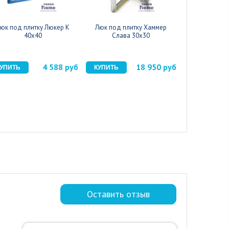
юк под плитку Люкер К
Люк под плитку Хаммер
Люк под пл
40x40
Слава 30x30
Слава
4 588 руб
18 950 руб
Оставить отзыв