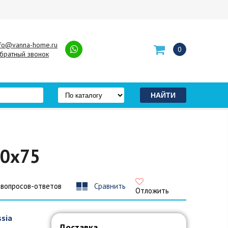
nfo@vanna-home.ru
0
братный звонок
70x75
 вопросов-ответов
Сравнить
Отложить
ssia
Доставка