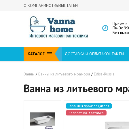
О КОМПАНИИ
ОТЗЫВЫ
СТАТЬИ
Приём и 
Пн-Вс 9:
Без вых
КАТАЛОГ
ДОСТАВКА И ОПЛАТА
КОНТАКТЫ
Ванны
/
Ванны из литьевого мрамора
/
Ediss-Russia
Ванна из литьевого мр
Гарантия производителя
Бесплатная доставка