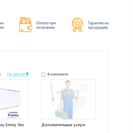
ны
Оплата при
Гарантия на
ем
получении
продукцию
е
См. другой
В комплекте
нну Emmy Эко
Дополнительные услуги