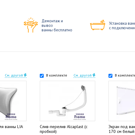
Демонтаж и
Установка ван
вывоз
с подключени
ванны бесплатно
См. другой
В комплекте
См. другой
В комплект
ля ванны LIA
Слив-перелив Alcaplast (с
Экран под ва
пробкой)
170 см белый