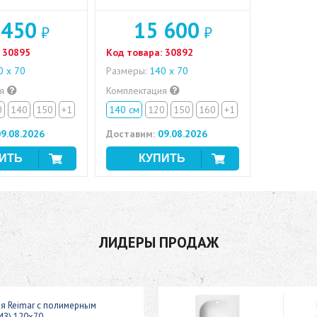
 450
15 600
₽
₽
30895
Код товара:
30892
 х 70
Размеры:
140 х 70
ия
Комплектация
0
140
150
+1
140 см
120
150
160
+1
9.08.2026
Доставим:
09.08.2026
ЛИДЕРЫ ПРОДАЖ
ая Reimar с полимерным
ИЗ) 120x70