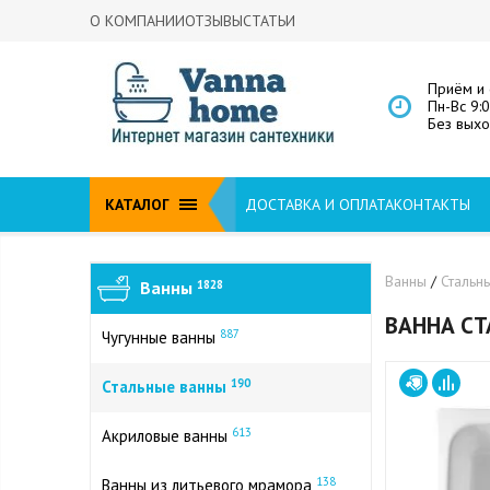
О КОМПАНИИ
ОТЗЫВЫ
СТАТЬИ
Приём и 
Пн-Вс 9:
Без вых
КАТАЛОГ
ДОСТАВКА И ОПЛАТА
КОНТАКТЫ
Ванны
/
Стальн
Ванны
1828
ВАННА СТ
887
Чугунные ванны
190
Стальные ванны
613
Акриловые ванны
138
Ванны из литьевого мрамора