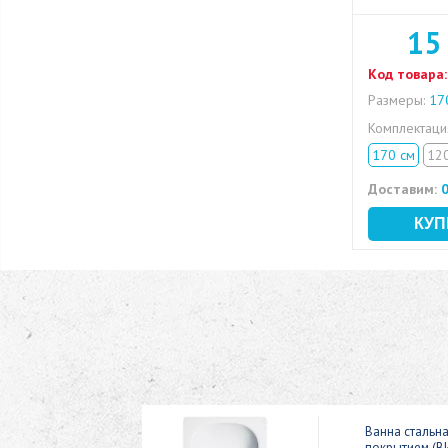
15
Код товара:
Размеры:
170
Комплектац
170 см
12
Доставим:
0
ic 150x70
Ванна стальн
покрытием (В