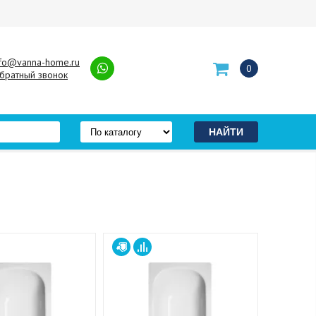
nfo@vanna-home.ru
0
братный звонок