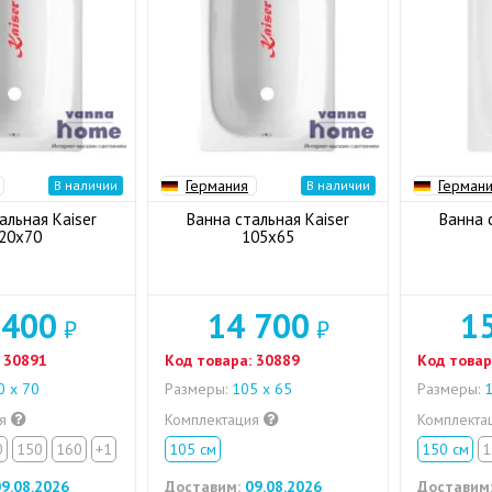
Германия
Герман
В наличии
В наличии
альная Kaiser
Ванна стальная Kaiser
Ванна 
20x70
105x65
 400
14 700
1
₽
₽
30891
Код товара:
30889
Код товар
 х 70
Размеры:
105 x 65
Размеры:
1
ия
Комплектация
Комплекта
0
150
160
+1
105 см
150 см
1
9.08.2026
Доставим:
09.08.2026
Доставим