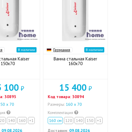
ия
Германия
В наличии
В наличии
стальная Kaiser
Ванна стальная Kaiser
150x70
160x70
5 100
15 400
₽
₽
а:
30893
Код товара:
30894
50 х 70
Размеры:
160 х 70
ция
Комплектация
20
140
160
+1
160 см
120
140
150
+1
:
09.08.2026
Доставим:
09.08.2026