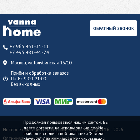
ОБРАТНЫЙ ЗВОНОК
+7 965 431-31-11
+7 495 481-41-74
Москва, ул. Голубинская 15/10
Приём и обработка заказов
Пн-Вс 9:00-21:00
Без выходных
Продолжая пользоваться нашим сайтом, Вы
даёте согласие на использование cookie-
Интернет-магазин сантехники Ванна-Хоум
© 2016 - 2026
файлов и сервиса веб-аналитики "Яндекс
Оптимизация и продвижение сайта
Метрика". Для получения дополнительной