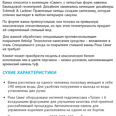
Ванна относится к коллекции «Свинг», с четкостью форм, навеяна
Евклидовой геометрией. Дизайном занимались немецкие дизайнеры
Schmidt & Lackner. Практичные немцы создали сантехнику, которая
отлично выглядит в любом интерьере санузла.
По форме ванна прямоугольная, она похожа на привычную
классическую отечественную, но при этом геометричность придает
ей современный стильный вид.
Дно ванной обработано специальным противоскользящим
покрытием Antislip Технология нанесения средства – вплавление в
сталь. Специального ухода за покрытием стальной ванны Рока Свинг
не требует.
Клиент может приобрести модель в классическом белом
исполнении или в цвете пергамон – нежно-розовом, напоминающем
армянский камень туф.
СУХИЕ ХАРАКТЕРИСТИКИ
Ванна рассчитана на одного человека, поскольку вмещает в себя
240 литров воды. Для удобства погружения и выхода из воды
установлены две ручки.
Рока Свинг оборудована системой гидромассажа «Тотал» с 6
воздушными форсунками для улучшения качества этой приятной
расслабляющей процедуры. Автоматическая панель для
управления изделием расположена на одном из ее бортов.