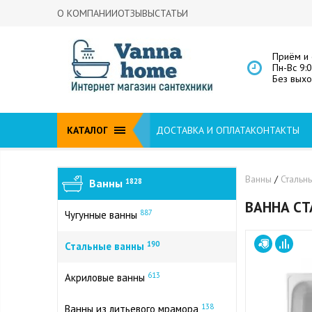
О КОМПАНИИ
ОТЗЫВЫ
СТАТЬИ
Приём и 
Пн-Вс 9:
Без вых
КАТАЛОГ
ДОСТАВКА И ОПЛАТА
КОНТАКТЫ
Ванны
/
Стальн
Ванны
1828
ВАННА СТ
887
Чугунные ванны
190
Стальные ванны
613
Акриловые ванны
138
Ванны из литьевого мрамора