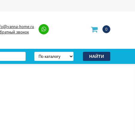
nfo@vanna-home.ru
0
братный звонок