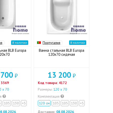
ия
Португалия
В наличии
В наличии
ьная BLB Europa
Ванна стальная BLB Europa
20x70
120x70 сидячая
 700
13 200
₽
₽
3569
Код товара:
4172
 х 70
Размеры:
120 х 70
ия
Комплектация
5
105
130
+5
120 см
105
105
130
+5
8.08.2026
Доставим:
08.08.2026