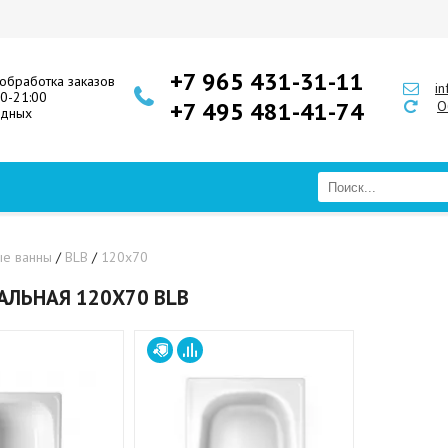
+7 965 431-31-11
обработка заказов
i
00-21:00
+7 495 481-41-74
О
одных
ые ванны
/
BLB
/
120х70
АЛЬНАЯ 120Х70 BLB