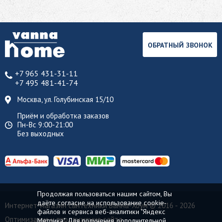
ОБРАТНЫЙ ЗВОНОК
+7 965 431-31-11
+7 495 481-41-74
Москва, ул. Голубинская 15/10
Приём и обработка заказов
Пн-Вс 9:00-21:00
Без выходных
Продолжая пользоваться нашим сайтом, Вы
даёте согласие на использование cookie-
Интернет-магазин сантехники Ванна-Хоум
© 2016 - 2026
файлов и сервиса веб-аналитики "Яндекс
Оптимизация и продвижение сайта
Метрика". Для получения дополнительной