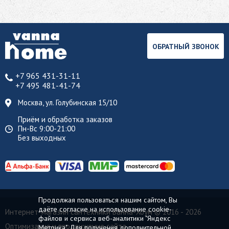
ОБРАТНЫЙ ЗВОНОК
+7 965 431-31-11
+7 495 481-41-74
Москва, ул. Голубинская 15/10
Приём и обработка заказов
Пн-Вс 9:00-21:00
Без выходных
Продолжая пользоваться нашим сайтом, Вы
даёте согласие на использование cookie-
Интернет-магазин сантехники Ванна-Хоум
© 2016 - 2026
файлов и сервиса веб-аналитики "Яндекс
Оптимизация и продвижение сайта
Метрика". Для получения дополнительной