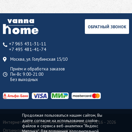
ОБРАТНЫЙ ЗВОНОК
+7 965 431-31-11
+7 495 481-41-74
Москва, ул. Голубинская 15/10
Приём и обработка заказов
Пн-Вс 9:00-21:00
Без выходных
Продолжая пользоваться нашим сайтом, Вы
даёте согласие на использование cookie-
Интернет-магазин сантехники Ванна-Хоум
© 2016 - 2026
файлов и сервиса веб-аналитики "Яндекс
Оптимизация и продвижение сайта
Метрика". Для получения дополнительной