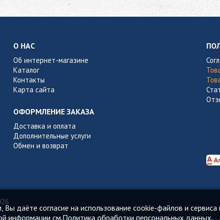
О НАС
ПО
Об интернет-магазине
Сог
Каталог
Тов
Контакты
Тов
Карта сайта
Ста
Отз
ОФОРМЛЕНИЕ ЗАКАЗА
Доставка и оплата
Дополнительные услуги
Обмен и возврат
026
 Вы даёте согласие на использование cookie-файлов и сервиса 
ой информации см.
Политика обработки персональных данных.
. Копирование составляющих частей сайта в какой бы то ни было форме без