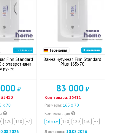
Германия
В наличии
В наличии
ная Finn Standard
Ванна чугунная Finn Standard
0 с отверстиями
Plus 165x70
я ручек
 000
83 000
₽
₽
35410
Код товара:
35411
 x 70
Размеры:
165 x 70
ия
Комплектация
0
120
130
+7
165 см
120
120
130
+7
0.08.2026
Доставим:
10.08.2026