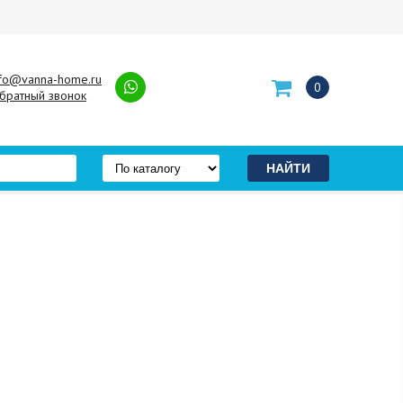
nfo@vanna-home.ru
0
братный звонок