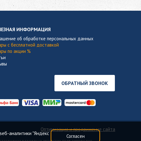
ЛЕЗНАЯ ИНФОРМАЦИЯ
лашение об обработке персональных данных
ары с бесплатной доставкой
ары по акции %
тьи
ывы
ОБРАТНЫЙ ЗВОНОК
Оптимизация и продвижение сайта
веб-аналитики "Яндекс
Согласен
 разрешения владельца авторских прав запрещено.