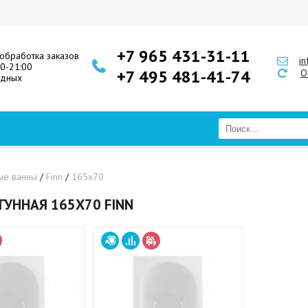
+7 965 431-31-11
обработка заказов
i
00-21:00
+7 495 481-41-74
О
одных
ые ванны
/
Finn
/
165х70
ГУННАЯ 165Х70 FINN