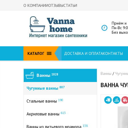
О КОМПАНИИ
ОТЗЫВЫ
СТАТЬИ
Приём и 
Пн-Вс 9:
Без вых
КАТАЛОГ
ДОСТАВКА И ОПЛАТА
КОНТАКТЫ
Ванны
/
Чугунн
Ванны
1828
ВАННА ЧУ
887
Чугунные ванны
190
Стальные ванны
613
Акриловые ванны
138
Ванны из литьевого мрамора