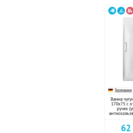
Германия
Ванна чугу
170x75 с о
ручек (
антискольз
62