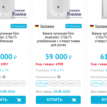
Германия
Герман
В наличии
В наличии
угунная Finn
Ванна чугунная Finn
Ванна чуг
mic 170x75
Anatomic 170x75
170x75 
убленная
углубленная с отверстиями
отверс
для ручек
 000
59 000
6
₽
₽
6907
Код товара:
6908
Код товар
 х 75
Размеры:
170 х 75
Размеры:
1
ия
Комплектация
Комплекта
0
150
160
+3
170 см
150
150
160
+3
170 см
1
0.08.2026
Доставим:
10.08.2026
Доставим