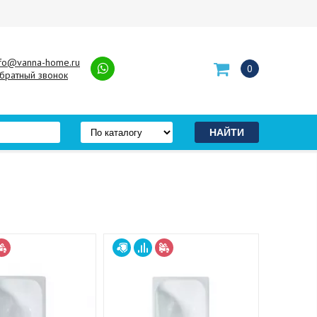
nfo@vanna-home.ru
0
братный звонок