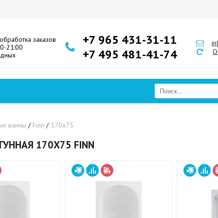
+7 965 431-31-11
обработка заказов
i
00-21:00
+7 495 481-41-74
О
одных
ые ванны
/
Finn
/
170х75
ГУННАЯ 170Х75 FINN