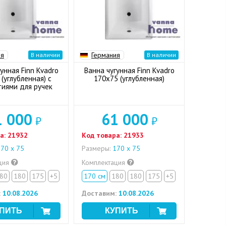
ия
Германия
В наличии
В наличии
унная Finn Kvadro
Ванна чугунная Finn Kvadro
(углубленная) с
170x75 (углубленная)
тиями для ручек
1 000
61 000
₽
₽
а:
21932
Код товара:
21933
70 х 75
Размеры:
170 х 75
ция
Комплектация
80
180
175
+5
170 см
180
180
175
+5
:
10.08.2026
Доставим:
10.08.2026