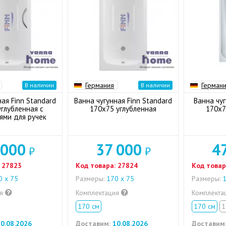
Германия
Герман
В наличии
В наличии
ная Finn Standard
Ванна чугунная Finn Standard
Ванна чуг
глубленная с
170x75 углубленная
170x7
ями для ручек
 000
37 000
4
₽
₽
27823
Код товара:
27824
Код товар
 х 75
Размеры:
170 х 75
Размеры:
1
ия
Комплектация
Комплекта
170 см
170 см
1
0.08.2026
Доставим:
10.08.2026
Доставим