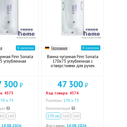
ия
Германия
В наличии
В наличии
унная Finn Sonata
Ванна чугунная Finn Sonata
5 углубленная
170x75 углубленная с
отверстиями для ручек
7 300
47 300
₽
₽
а:
4373
Код товара:
4374
70 х 75
Размеры:
170 х 75
ция
Комплектация
60
160
170 см
160
160
:
10.08.2026
Доставим:
10.08.2026