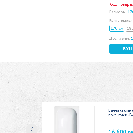
Код товара:
Размеры:
170
Комплектац
170 см
18
Доставим:
1
ic 150x70
Ванна стальн
покрытием (В
16 600 р