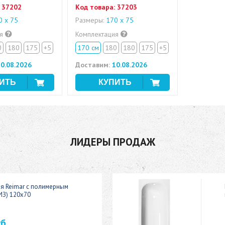
37202
Код товара:
37203
 х 75
Размеры:
170 х 75
ия
Комплектация
0
180
175
+5
170 см
180
180
175
+5
0.08.2026
Доставим:
10.08.2026
ЛИДЕРЫ ПРОДАЖ
ая Reimar с полимерным
ИЗ) 120x70
уб