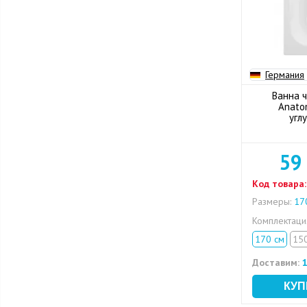
Германия
Ванна ч
Anato
угл
59
Код товара:
Размеры:
170
Комплектац
170 см
15
Доставим:
1