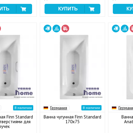
Германия
Герман
В наличии
В наличии
ная Finn Standard
Ванна чугунная Finn Standard
Ванна
тверстиями для
170x75
Anat
ручек