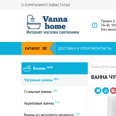
О КОМПАНИИ
ОТЗЫВЫ
СТАТЬИ
Приём и 
Пн-Вс 9:
Без вых
КАТАЛОГ
ДОСТАВКА И ОПЛАТА
КОНТАКТЫ
Ванны
/
Чугунн
Ванны
1828
ВАННА ЧУ
887
Чугунные ванны
190
Стальные ванны
613
Акриловые ванны
138
Ванны из литьевого мрамора