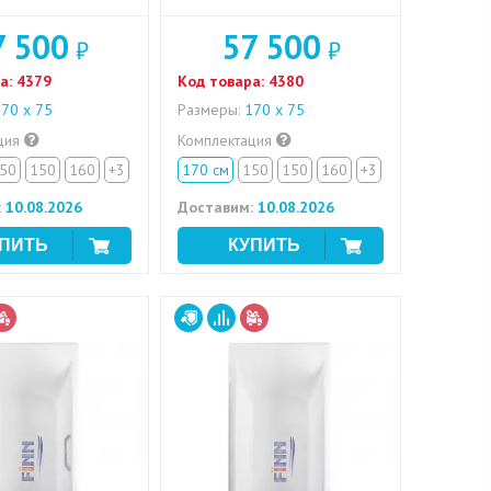
7 500
57 500
₽
₽
а:
4379
Код товара:
4380
70 х 75
Размеры:
170 х 75
ция
Комплектация
50
150
160
+3
170 см
150
150
160
+3
:
10.08.2026
Доставим:
10.08.2026