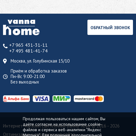
ОБРАТНЫЙ ЗВОНОК
+7 965 431-31-11
+7 495 481-41-74
Москва, ул. Голубинская 15/10
Приём и обработка заказов
Пн-Вс 9:00-21:00
Без выходных
Продолжая пользоваться нашим сайтом, Вы
даёте согласие на использование cookie-
Интернет-магазин сантехники Ванна-Хоум
© 2016 - 2026
файлов и сервиса веб-аналитики "Яндекс
Оптимизация и продвижение сайта
Метрика". Для получения дополнительной