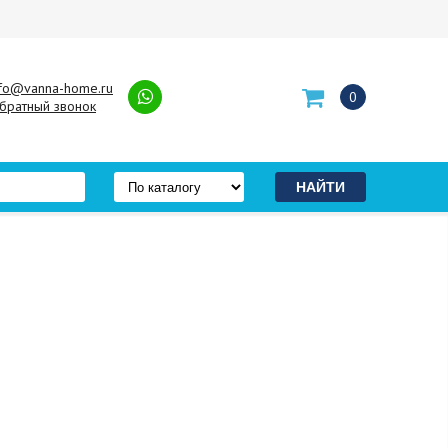
nfo@vanna-home.ru
0
братный звонок