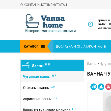
О КОМПАНИИ
ОТЗЫВЫ
СТАТЬИ
Приём и 
Пн-Вс 9:
Без вых
КАТАЛОГ
ДОСТАВКА И ОПЛАТА
КОНТАКТЫ
Ванны
/
Чугунн
Ванны
1828
ВАННА ЧУ
887
Чугунные ванны
190
Стальные ванны
613
Акриловые ванны
138
Ванны из литьевого мрамора