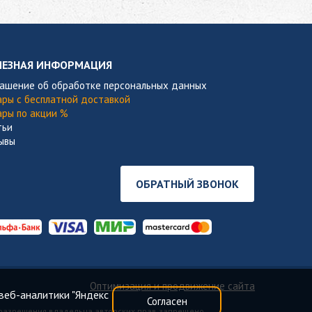
ЛЕЗНАЯ ИНФОРМАЦИЯ
лашение об обработке персональных данных
ары с бесплатной доставкой
ары по акции %
тьи
ывы
ОБРАТНЫЙ ЗВОНОК
Оптимизация и продвижение сайта
веб-аналитики "Яндекс
Согласен
 разрешения владельца авторских прав запрещено.