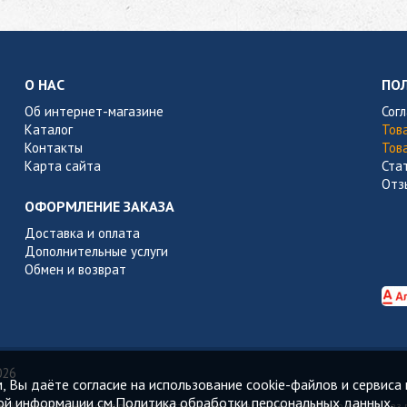
О НАС
ПО
Об интернет-магазине
Сог
Каталог
Тов
Контакты
Тов
Карта сайта
Ста
Отз
ОФОРМЛЕНИЕ ЗАКАЗА
Доставка и оплата
Дополнительные услуги
Обмен и возврат
026
 Вы даёте согласие на использование cookie-файлов и сервиса 
ой информации см.
Политика обработки персональных данных.
. Копирование составляющих частей сайта в какой бы то ни было форме без