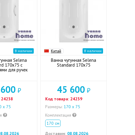
Китай
В наличии
В наличии
гунная Selena
Ванна чугунная Selena
rd 170x75 с
Standard 170x75
ями для ручек
 600
45 600
₽
₽
24238
Код товара:
24239
 х 75
Размеры:
170 х 75
ия
Комплектация
170 см
8.08.2026
Доставим:
08.08.2026