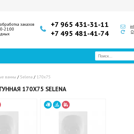
+7 965 431-31-11
обработка заказов
i
00-21:00
+7 495 481-41-74
О
одных
ые ванны
/
Selena
/
170х75
ГУННАЯ 170Х75 SELENA