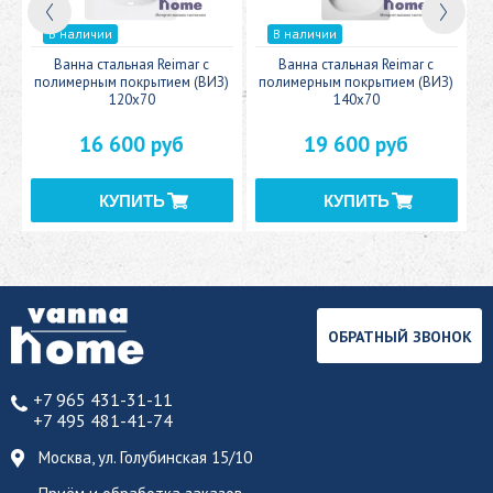
В наличии
В наличии
c
Ванна стальная Reimar с
Ванна стальная Reimar с
У
полимерным покрытием (ВИЗ)
полимерным покрытием (ВИЗ)
120x70
140x70
16 600 руб
19 600 руб
ОБРАТНЫЙ ЗВОНОК
+7 965 431-31-11
+7 495 481-41-74
Москва, ул. Голубинская 15/10