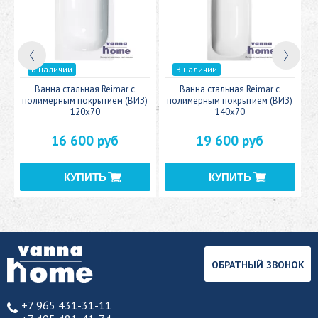
В наличии
В наличии
c
Ванна стальная Reimar с
Ванна стальная Reimar с
У
полимерным покрытием (ВИЗ)
полимерным покрытием (ВИЗ)
120x70
140x70
16 600 руб
19 600 руб
ОБРАТНЫЙ ЗВОНОК
+7 965 431-31-11