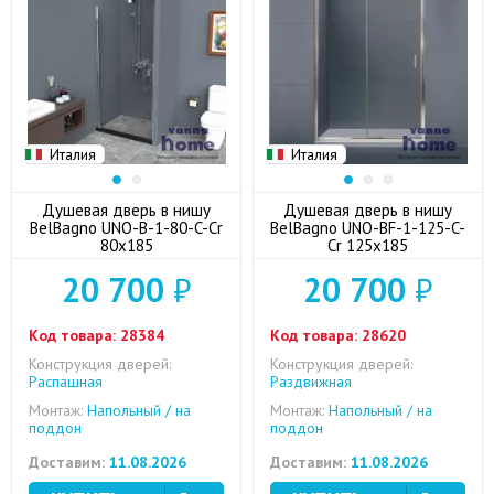
Италия
Италия
Душевая дверь в нишу
Душевая дверь в нишу
BelBagno UNO-B-1-80-C-Cr
BelBagno UNO-BF-1-125-C-
80x185
Cr 125x185
20 700
₽
20 700
₽
Код товара:
28384
Код товара:
28620
Конструкция дверей:
Конструкция дверей:
Распашная
Раздвижная
Монтаж:
Напольный / на
Монтаж:
Напольный / на
поддон
поддон
Доставим:
11.08.2026
Доставим:
11.08.2026