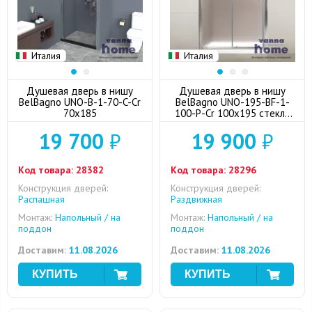
Италия
Италия
Душевая дверь в нишу
Душевая дверь в нишу
BelBagno UNO-B-1-70-C-Cr
BelBagno UNO-195-BF-1-
70x185
100-P-Cr 100x195 стекло
punto
19 700
₽
19 900
₽
Код товара:
28382
Код товара:
28296
Конструкция дверей:
Конструкция дверей:
Распашная
Раздвижная
Монтаж:
Напольный / на
Монтаж:
Напольный / на
поддон
поддон
Доставим:
11.08.2026
Доставим:
11.08.2026