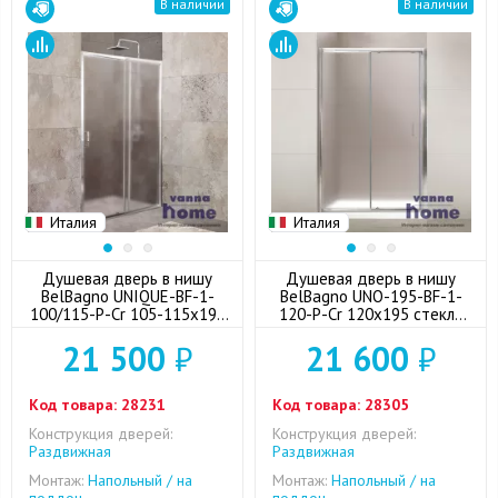
В наличии
В наличии
Италия
Италия
Душевая дверь в нишу
Душевая дверь в нишу
BelBagno UNIQUE-BF-1-
BelBagno UNO-195-BF-1-
100/115-P-Cr 105-115x190
120-P-Cr 120x195 стекло
стекло punto
punto
21 500
₽
21 600
₽
Код товара:
28231
Код товара:
28305
Конструкция дверей:
Конструкция дверей:
Раздвижная
Раздвижная
Монтаж:
Напольный / на
Монтаж:
Напольный / на