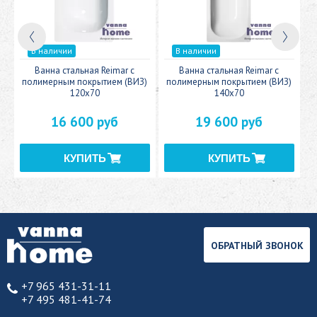
В наличии
В наличии
c
Ванна стальная Reimar с
Ванна стальная Reimar с
У
полимерным покрытием (ВИЗ)
полимерным покрытием (ВИЗ)
120x70
140x70
16 600 руб
19 600 руб
ОБРАТНЫЙ ЗВОНОК
+7 965 431-31-11
+7 495 481-41-74