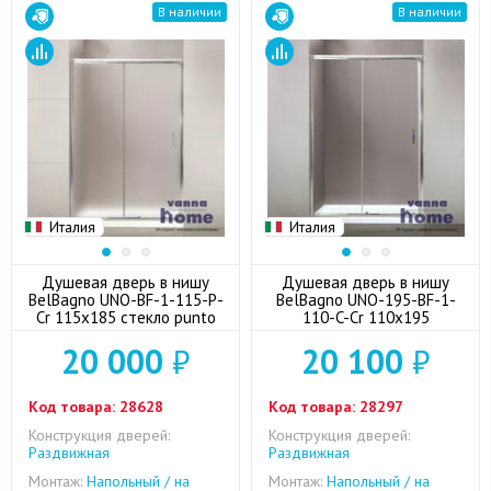
В наличии
В наличии
Италия
Италия
Душевая дверь в нишу
Душевая дверь в нишу
BelBagno UNO-BF-1-115-P-
BelBagno UNO-195-BF-1-
Cr 115x185 стекло punto
110-C-Cr 110x195
20 000
₽
20 100
₽
Код товара:
28628
Код товара:
28297
Конструкция дверей:
Конструкция дверей:
Раздвижная
Раздвижная
Монтаж:
Напольный / на
Монтаж:
Напольный / на