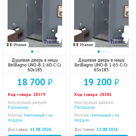
Италия
Италия
Душевая дверь в нишу
Душевая дверь в нишу
BelBagno UNO-B-1-60-C-Cr
BelBagno UNO-B-1-65-C-Cr
60x185
65x185
18 700
₽
19 200
₽
Код товара:
28379
Код товара:
28381
Конструкция дверей:
Конструкция дверей:
Распашная
Распашная
Монтаж:
Напольный / на
Монтаж:
Напольный / на
поддон
поддон
Доставим:
11.08.2026
Доставим:
11.08.2026