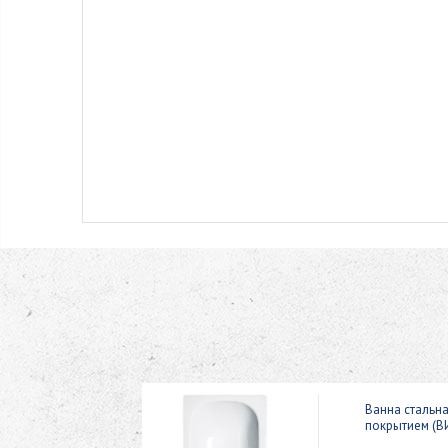
ic 150x70
Ванна стальн
покрытием (В