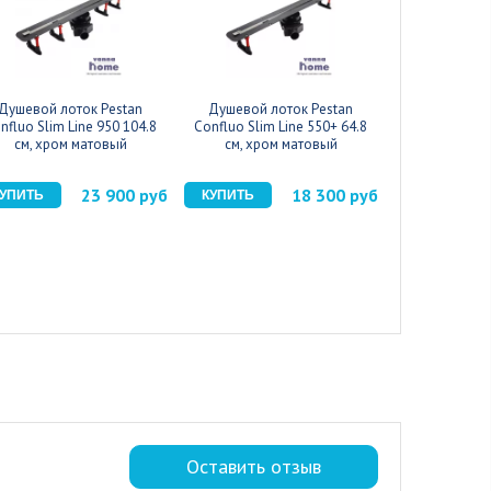
Душевой лоток Pestan
Душевой лоток Pestan
Душевой трап
nfluo Slim Line 950 104.8
Confluo Slim Line 550+ 64.8
LG50WH 55 см
см, хром матовый
см, хром матовый
23 900 руб
18 300 руб
Оставить отзыв