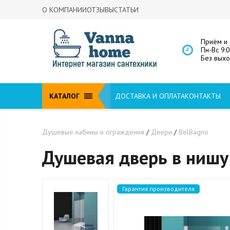
О КОМПАНИИ
ОТЗЫВЫ
СТАТЬИ
Приём и 
Пн-Вс 9:
Без вых
КАТАЛОГ
ДОСТАВКА И ОПЛАТА
КОНТАКТЫ
Душевые кабины и ограждения
/
Двери
/
BelBagno
Душевая дверь в нишу
Гарантия производителя