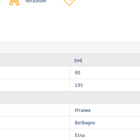
продукцию
(см)
90
195
Италия
BelBagno
Etna