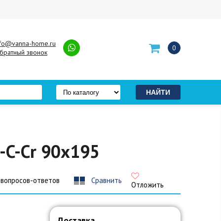
nfo@vanna-home.ru
0
братный звонок
-C-Cr 90x195
 вопросов-ответов
Сравнить
Отложить
Доставка