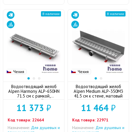
В наличии
В наличии
Чехия
Чехия
Водоотводящий желоб
Водоотводящий желоб
Alpen Harmony ALP-650HN
Alpen Medium ALP-350M3
71.5 см с рамкой,
41.5 см к стене, матовый
глянцевый
11 373
₽
11 464
₽
Код товара:
22664
Код товара:
22971
Назначение:
Для душевых и
Назначение:
Для душевых и