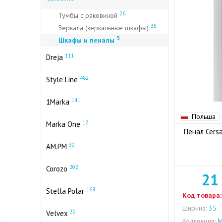
26
Тумбы с раковиной
35
Зеркала (зеркальные шкафы)
5
Шкафы и пеналы
111
Dreja
482
Style Line
141
1Marka
Польша
12
Marka One
Пенал Cersa
30
AM.PM
202
Corozo
21
169
Stella Polar
Код товара:
Ширина:
35
30
Velvex
Коллекция:
M