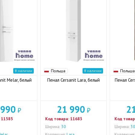
Польша
Польша
В наличии
В наличии
nit Melar, белый
Пенал Cersanit Lara, белый
Пенал Cers
 990
21 990
2
₽
₽
11585
Код товара:
11683
Код товар
Ширина:
30
Ширина:
3
elar
Коллекция:
Lara
Коллекция: