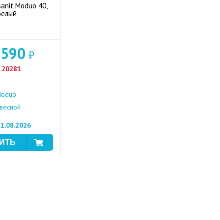
sanit Moduo 40,
белый
 590
₽
20281
oduo
весной
1.08.2026