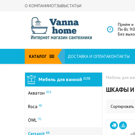
О КОМПАНИИ
ОТЗЫВЫ
СТАТЬИ
Приём и 
Пн-Вс 9:
Без вых
КАТАЛОГ
ДОСТАВКА И ОПЛАТА
КОНТАКТЫ
Мебель для ва
Мебель для ванной
2151
ШКАФЫ И 
456
Акватон
40
Roca
Сортировать
70
OWL
66
Cersanit