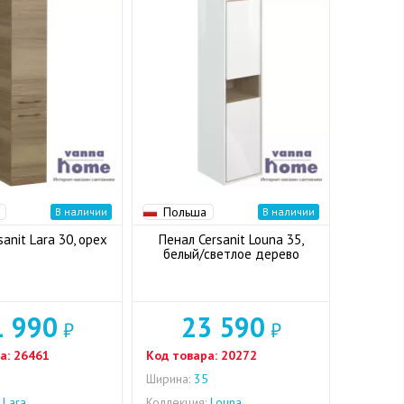
Польша
В наличии
В наличии
anit Lara 30, орех
Пенал Cersanit Louna 35,
белый/светлое дерево
1 990
23 590
₽
₽
а:
26461
Код товара:
20272
0
Ширина:
35
Lara
Коллекция:
Louna