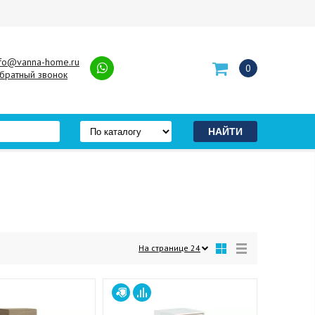
nfo@vanna-home.ru
0
братный звонок
На странице
24