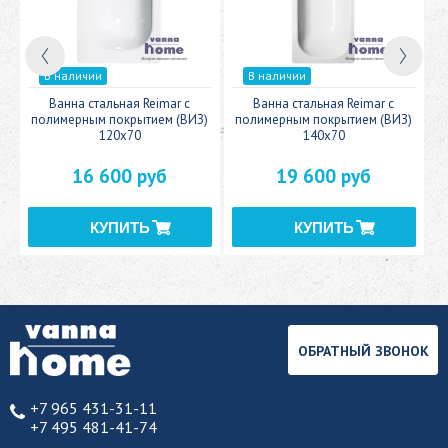
В наличии
В наличии
c
Ванна стальная Reimar с
Ванна стальная Reimar с
У
полимерным покрытием (ВИЗ)
полимерным покрытием (ВИЗ)
120x70
140x70
16 600 руб
19 600 руб
ОБРАТНЫЙ ЗВОНОК
+7 965 431-31-11
+7 495 481-41-74