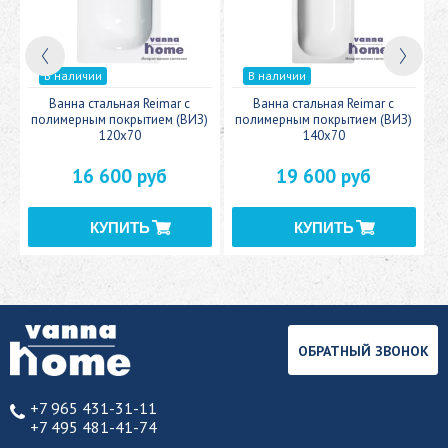
В наличии
В наличии
c
Ванна стальная Reimar с
Ванна стальная Reimar с
У
полимерным покрытием (ВИЗ)
полимерным покрытием (ВИЗ)
120x70
140x70
16 600 руб
19 600 руб
ОБРАТНЫЙ ЗВОНОК
+7 965 431-31-11
+7 495 481-41-74