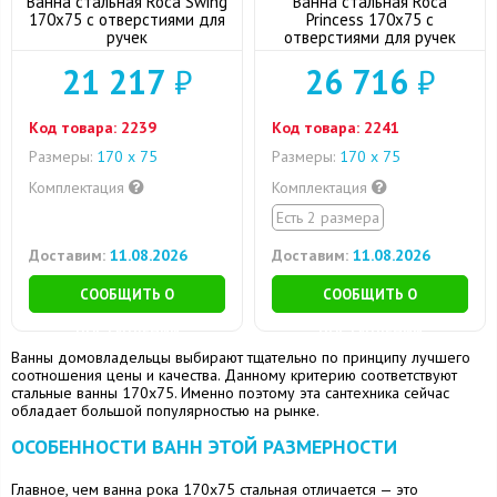
Ванна стальная Roca Swing
Ванна стальная Roca
170х75 с отверстиями для
Princess 170х75 с
ручек
отверстиями для ручек
21 217
₽
26 716
₽
Код товара:
2239
Код товара:
2241
Размеры:
170 х 75
Размеры:
170 х 75
Комплектация
Комплектация
Есть 2 размера
Доставим:
11.08.2026
Доставим:
11.08.2026
СООБЩИТЬ О
СООБЩИТЬ О
ПОСТУПЛЕНИИ
ПОСТУПЛЕНИИ
Ванны домовладельцы выбирают тщательно по принципу лучшего
соотношения цены и качества. Данному критерию соответствуют
стальные ванны 170х75. Именно поэтому эта сантехника сейчас
обладает большой популярностью на рынке.
ОСОБЕННОСТИ ВАНН ЭТОЙ РАЗМЕРНОСТИ
Главное, чем ванна рока 170х75 стальная отличается — это