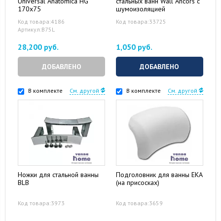
Universal Anatomica HG
стальных ванн Wall Ancors с
170x75
шумоизоляцией
Код товара:4186
Код товара:33725
Артикул:B75L
28,200 руб.
1,050 руб.
ДОБАВЛЕНО
ДОБАВЛЕНО
В комплекте
См. другой
В комплекте
См. другой
Ножки для стальной ванны
Подголовник для ванны EKA
BLB
(на присосках)
Код товара:3973
Код товара:3659