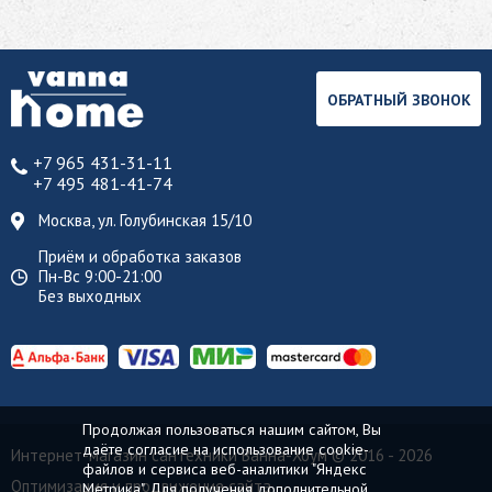
ОБРАТНЫЙ ЗВОНОК
+7 965 431-31-11
+7 495 481-41-74
Москва, ул. Голубинская 15/10
Приём и обработка заказов
Пн-Вс 9:00-21:00
Без выходных
Продолжая пользоваться нашим сайтом, Вы
даёте согласие на использование cookie-
Интернет-магазин сантехники Ванна-Хоум
© 2016 - 2026
файлов и сервиса веб-аналитики "Яндекс
Оптимизация и продвижение сайта
Метрика". Для получения дополнительной