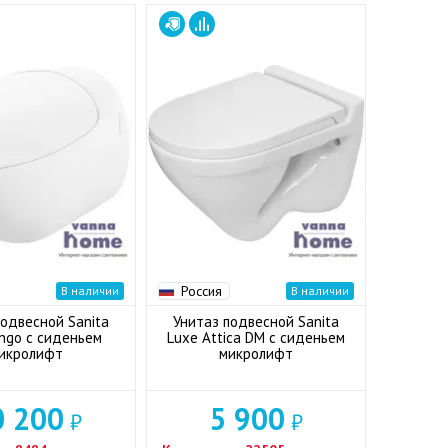
Россия
В наличии
В наличии
подвесной Sanita
Унитаз подвесной Sanita
ingo с сиденьем
Luxe Attica DM с сиденьем
икролифт
микролифт
0 200
5 900
₽
₽