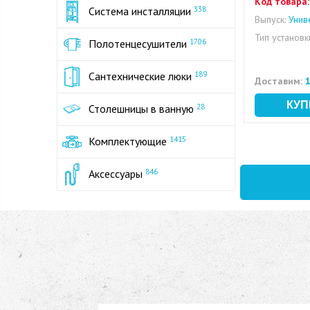
Код товара:
Система инсталляции
338
Выпуск:
Унив
Тип установк
Полотенцесушители
1706
Сантехнические люки
189
Доставим:
1
Столешницы в ванную
28
Комплектующие
1415
Аксессуары
846