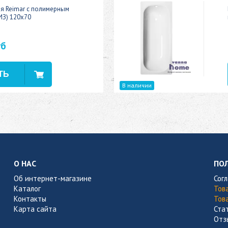
ая Reimar с полимерным
ИЗ) 120x70
уб
В наличии
О НАС
ПО
Об интернет-магазине
Сог
Каталог
Тов
Контакты
Тов
Карта сайта
Ста
Отз