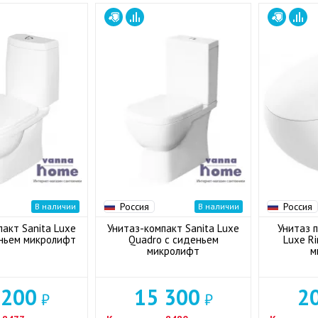
Россия
Россия
В наличии
В наличии
акт Sanita Luxe
Унитаз-компакт Sanita Luxe
Унитаз 
еньем микролифт
Quadro с сиденьем
Luxe R
микролифт
м
 200
15 300
2
₽
₽