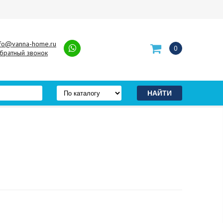
nfo@vanna-home.ru
0
братный звонок