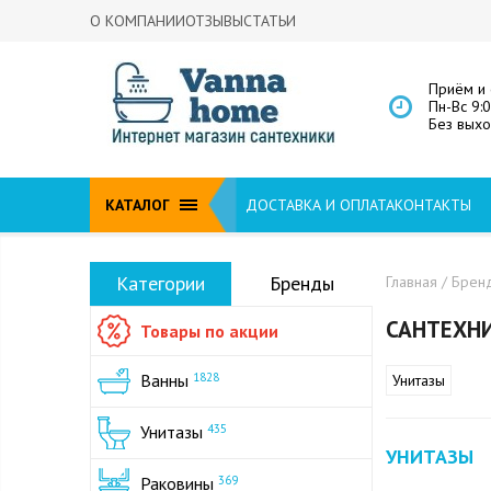
О КОМПАНИИ
ОТЗЫВЫ
СТАТЬИ
Приём и 
Пн-Вс 9:
Без вых
КАТАЛОГ
ДОСТАВКА И ОПЛАТА
КОНТАКТЫ
Категории
Бренды
Главная
/
Брен
САНТЕХНИ
Товары по акции
Ванны
1828
Унитазы
Унитазы
435
УНИТАЗЫ
Раковины
369