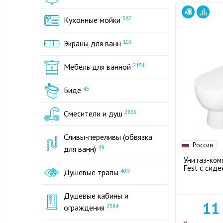
Кухонные мойки
387
Экраны для ванн
103
Мебель для ванной
2151
Биде
45
Смесители и душ
2865
Сливы-переливы (обвязка
Россия
для ванн)
49
Унитаз-комп
Fest с сид
Душевые трапы
409
Душевые кабины и
11
ограждения
2584