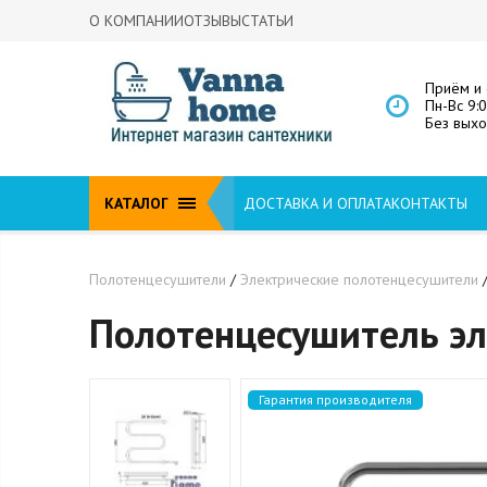
О КОМПАНИИ
ОТЗЫВЫ
СТАТЬИ
Приём и 
Пн-Вс 9:
Без вых
КАТАЛОГ
ДОСТАВКА И ОПЛАТА
КОНТАКТЫ
Полотенцесушители
/
Электрические полотенцесушители
Полотенцесушитель эл
Гарантия производителя