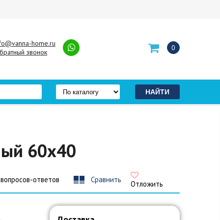
nfo@vanna-home.ru
0
братный звонок
ный 60x40
 вопросов-ответов
Сравнить
Отложить
Доставка