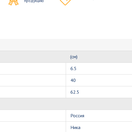
продукцию
(см)
6.5
40
62.5
Россия
Ника