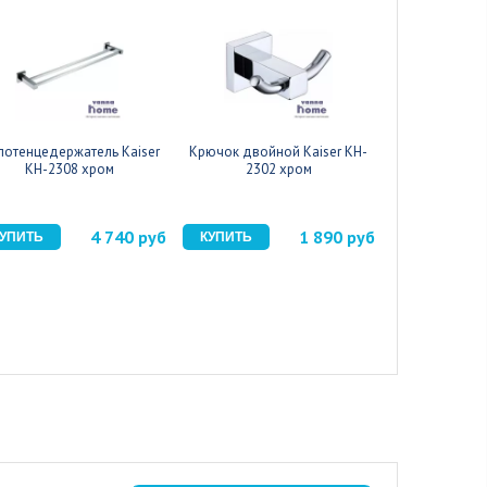
лотенцедержатель Kaiser
Крючок двойной Kaiser KH-
Мыльница Ka
KH-2308 хром
2302 хром
х
4 740 руб
1 890 руб