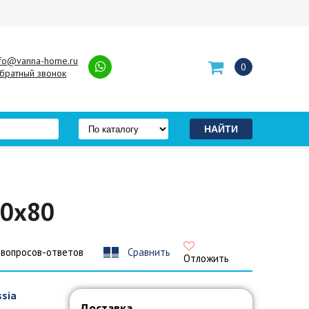
nfo@vanna-home.ru
0
братный звонок
70x80
 вопросов-ответов
Сравнить
Отложить
ssia
Доставка