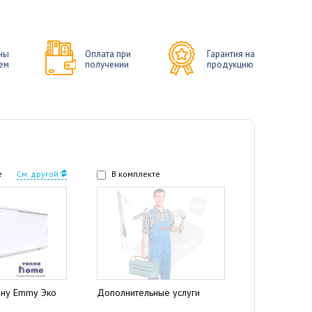
ны
Оплата при
Гарантия на
ем
получении
продукцию
е
См. другой
В комплекте
нну Emmy Эко
Дополнительные услуги