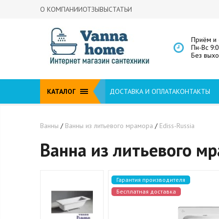
О КОМПАНИИ
ОТЗЫВЫ
СТАТЬИ
Приём и 
Пн-Вс 9:
Без вых
КАТАЛОГ
ДОСТАВКА И ОПЛАТА
КОНТАКТЫ
Ванны
/
Ванны из литьевого мрамора
/
Ediss-Russia
Ванна из литьевого мр
Гарантия производителя
Бесплатная доставка