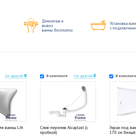
Демонтаж и
Установка ван
вывоз
с подключени
ванны бесплатно
См. другой
В комплекте
См. другой
В комплект
ля ванны LIA
Слив-перелив Alcaplast (с
Экран под ва
пробкой)
170 см белый