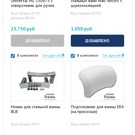
Universal HG 150x75 с
стальных ванн Wall Ancors с
отверстиями для ручек
шумоизоляцией
Код товара:4178
Код товара:33725
Артикул:B55H
25,750 руб.
1,050 руб.
ДОБАВЛЕНО
ДОБАВЛЕНО
В комплекте
См. другой
В комплекте
См. другой
Ножки для стальной ванны
Подголовник для ванны EKA
BLB
(на присосках)
Код товара:3973
Код товара:3659