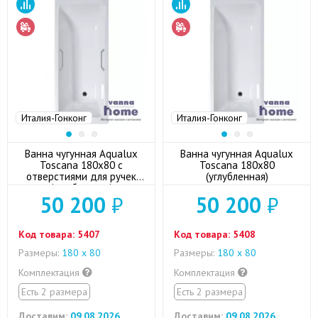
Италия-Гонконг
Италия-Гонконг
Ванна чугунная Aqualux
Ванна чугунная Aqualux
Toscana 180x80 с
Toscana 180x80
отверстиями для ручек
(углубленная)
(углубленная)
50 200
₽
50 200
₽
Код товара:
5407
Код товара:
5408
Размеры:
180 x 80
Размеры:
180 x 80
Комплектация
Комплектация
Есть 2 размера
Есть 2 размера
Доставим:
09.08.2026
Доставим:
09.08.2026