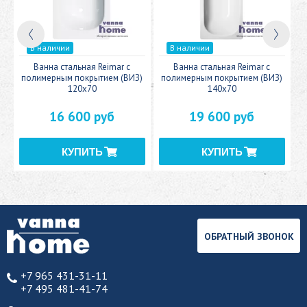
В наличии
В наличии
c
Ванна стальная Reimar с
Ванна стальная Reimar с
У
полимерным покрытием (ВИЗ)
полимерным покрытием (ВИЗ)
120x70
140x70
16 600 руб
19 600 руб
ОБРАТНЫЙ ЗВОНОК
+7 965 431-31-11
+7 495 481-41-74