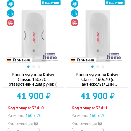
В наличии
В наличии
Германия
Германия
Ванна чугунная Kaiser
Ванна чугунная Kaiser
Classic 160x70 с
Classic 160x70 (с
отверстиями для ручек (с
антискользящим
антискользящим
покрытием)
41 900
₽
41 900
₽
покрытием)
Код товара:
33410
Код товара:
33411
Размеры:
160 х 70
Размеры:
160 х 70
Комплектация
Комплектация