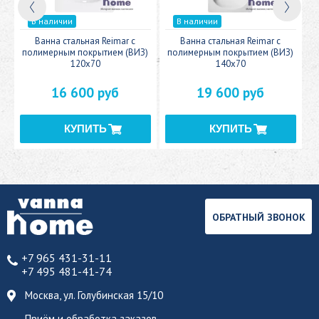
В наличии
В наличии
c
Ванна стальная Reimar с
Ванна стальная Reimar с
У
полимерным покрытием (ВИЗ)
полимерным покрытием (ВИЗ)
120x70
140x70
16 600 руб
19 600 руб
ОБРАТНЫЙ ЗВОНОК
+7 965 431-31-11
+7 495 481-41-74
Москва, ул. Голубинская 15/10
Приём и обработка заказов