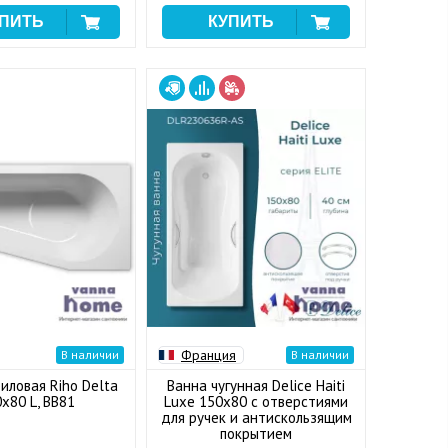
Франция
В наличии
В наличии
иловая Riho Delta
Ванна чугунная Delice Haiti
x80 L, BB81
Luxe 150x80 с отверстиями
для ручек и антискользящим
покрытием