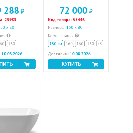
9 288
72 000
₽
₽
а:
23983
Код товара:
35446
50 х 80
Размеры:
150 х 80
ция
Комплектация
60
160
150 см
160
160
160
+3
:
10.08.2026
Доставим:
10.08.2026