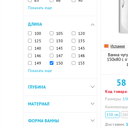
85
86
90
Показать еще
ДЛИНА
100
105
120
125
130
135
Испания
140
143
145
Ванна чугу
146
147
148
150х80 с о
149
150
153
Показать еще
58
ГЛУБИНА
Код товара:
Размеры:
150
МАТЕРИАЛ
Комплектац
150 см
16
ФОРМА ВАННЫ
Доставим:
1