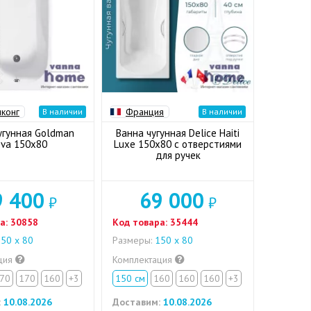
нконг
Франция
В наличии
В наличии
угунная Goldman
Ванна чугунная Delice Haiti
va 150x80
Luxe 150x80 с отверстиями
для ручек
9 400
69 000
₽
₽
а:
30858
Код товара:
35444
50 х 80
Размеры:
150 х 80
ция
Комплектация
70
170
160
+3
150 см
160
160
160
+3
:
10.08.2026
Доставим:
10.08.2026