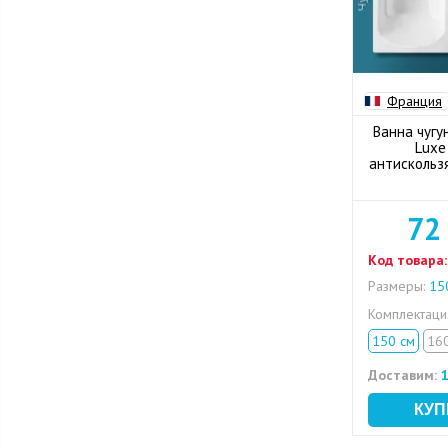
Франция
Ванна чугун
Luxe
антискольз
72
Код товара:
Размеры:
150
Комплектац
150 см
16
Доставим:
1