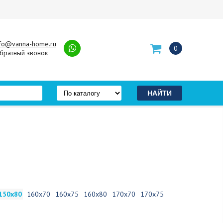
nfo@vanna-home.ru
0
братный звонок
150х80
160х70
160х75
160х80
170х70
170х75