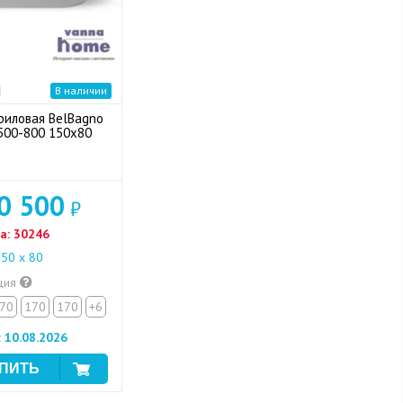
В наличии
риловая BelBagno
500-800 150x80
0 500
₽
а:
30246
50 х 80
ция
70
170
170
+6
:
10.08.2026