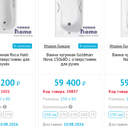
Италия-Гонконг
Италия-Го
В наличии
В наличии
нная Roca Haiti
Ванна чугунная Goldman
Ванна ч
тверстиями для
Nova 150x80 с отверстиями
No
ручек
для ручек
 200
59 400
5
₽
₽
1021
Код товара:
30857
Код товар
 х 80
Размеры:
150 х 80
Размеры:
1
ия
Комплектация
Комплекта
0
170
150 см
170
170
160
+3
150 см
1
0.08.2026
Доставим:
10.08.2026
Доставим