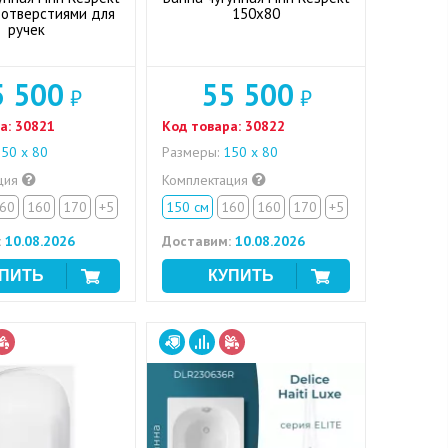
 отверстиями для
150x80
ручек
5 500
55 500
₽
₽
а:
30821
Код товара:
30822
50 х 80
Размеры:
150 х 80
ция
Комплектация
60
160
170
+5
150 см
160
160
170
+5
:
10.08.2026
Доставим:
10.08.2026