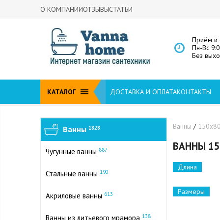
О КОМПАНИИ
ОТЗЫВЫ
СТАТЬИ
Приём и 
Пн-Вс 9:
Без вых
КАТАЛОГ
ДОСТАВКА И ОПЛАТА
КОНТАКТЫ
Ванны
/
150х8
Ванны
1828
ВАННЫ 15
887
Чугунные ванны
Длина
190
Стальные ванны
Размеры
613
Акриловые ванны
138
Ванны из литьевого мрамора