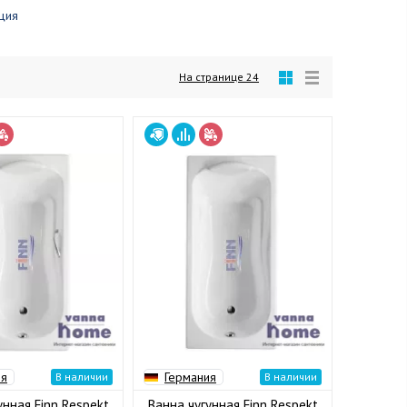
ция
На странице
24
ия
Германия
В наличии
В наличии
унная Finn Respekt
Ванна чугунная Finn Respekt