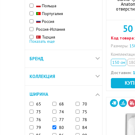
Anatom
Польша
отверсти
Португалия
Россия
50
Россия-Испания
Турция
Код товара:
Показать еще
Финляндия
Размеры:
150
Франция
Комплектац
БРЕНД
Чехия
150 см
18
Доставим:
1
КОЛЛЕКЦИЯ
ШИРИНА
65
68
70
73
74
75
76
77
78
79
80
84