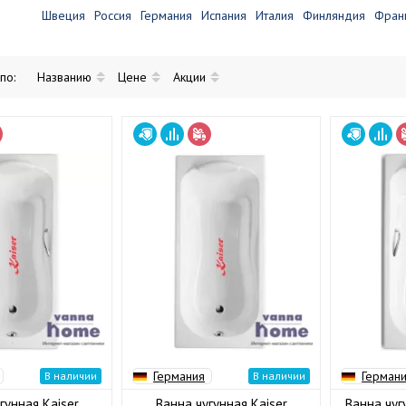
Швеция
Россия
Германия
Испания
Италия
Финляндия
Фран
 по:
Названию
Цене
Акции
Германия
Герман
В наличии
В наличии
гунная Kaiser
Ванна чугунная Kaiser
Ванна чуг