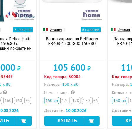
Италия
Италия
В наличии
В наличии
ная Delice Haiti
Ванна акриловая BelBagno
Ванна ак
 150x80 с
BB408-1500-800 150x80
BB70-1
ящим покрытием
 000
105 600
11
₽
₽
35447
Код товара:
30004
Код товар
 х 80
Размеры:
150 х 80
Размеры:
1
ия
Комплектация
Комплекта
0
160
160
+3
150 см
170
170
170
+6
150 см
1
0.08.2026
Доставим:
10.08.2026
Доставим