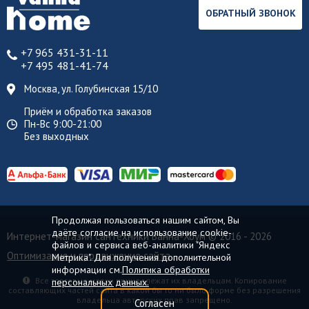
ОБРАТНЫЙ ЗВОНОК
+7 965 431-31-11
+7 495 481-41-74
Москва, ул. Голубинская 15/10
Приём и обработка заказов
Пн-Вс 9:00-21:00
Без выходных
Продолжая пользоваться нашим сайтом, Вы
даёте согласие на использование cookie-
Интернет-магазин сантехники Ванна-Хоум
© 2016 - 2026
файлов и сервиса веб-аналитики "Яндекс
Оптимизация и продвижение сайта
Метрика". Для получения дополнительной
информации см.
Политика обработки
Все торговые марки принадлежат их владельцам. Копирование
персональных данных.
составляющих частей сайта в какой бы то ни было форме без разрешения
владельца авторских прав запрещено.
Согласен