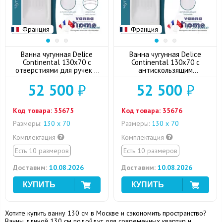
Франция
Франция
Ванна чугунная Delice
Ванна чугунная Delice
Continental 130x70 с
Continental 130x70 с
отверстиями для ручек и
антискользящим
антискользящим
покрытием
52 500
₽
52 500
₽
покрытием
Код товара:
35675
Код товара:
35676
Размеры:
130 х 70
Размеры:
130 х 70
Комплектация
Комплектация
Есть 10 размеров
Есть 10 размеров
Доставим:
10.08.2026
Доставим:
10.08.2026
Хотите купить ванну 130 см в Москве и сэкономить пространство?
Ванны длиной 130 см подойдут для современных квартир и