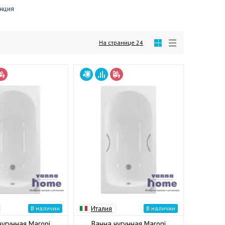
нция
На странице
24
Италия
В наличии
В наличии
чугунная Maroni
Ванна чугунная Maroni