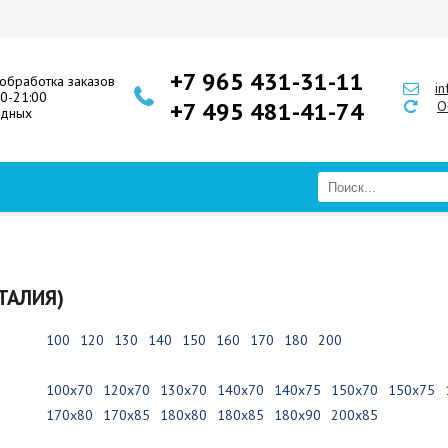
+7 965 431-31-11
обработка заказов
i
00-21:00
+7 495 481-41-74
О
одных
ТАЛИЯ)
100
120
130
140
150
160
170
180
200
100х70
120х70
130х70
140х70
140х75
150х70
150х75
170х80
170х85
180х80
180х85
180х90
200х85