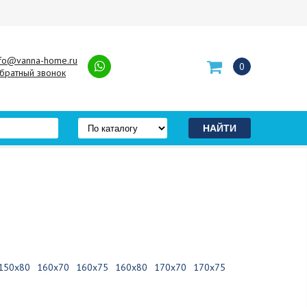
nfo@vanna-home.ru
0
братный звонок
150х80
160х70
160х75
160х80
170х70
170х75