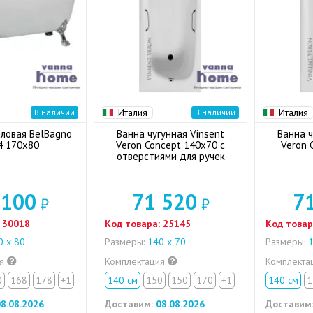
Италия
Италия
В наличии
В наличии
ловая BelBagno
Ванна чугунная Vinsent
Ванна ч
4 170x80
Veron Concept 140x70 с
Veron 
отверстиями для ручек
 100
71 520
7
₽
₽
30018
Код товара:
25145
Код товар
 х 80
Размеры:
140 х 70
Размеры:
1
ия
Комплектация
Комплекта
0
168
178
+1
140 см
150
150
170
+1
140 см
1
8.08.2026
Доставим:
08.08.2026
Доставим