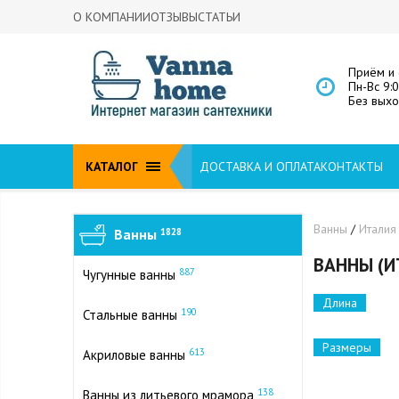
О КОМПАНИИ
ОТЗЫВЫ
СТАТЬИ
Приём и 
Пн-Вс 9:
Без вых
КАТАЛОГ
ДОСТАВКА И ОПЛАТА
КОНТАКТЫ
Ванны
/
Италия
Ванны
1828
ВАННЫ (И
887
Чугунные ванны
Длина
190
Стальные ванны
Размеры
613
Акриловые ванны
138
Ванны из литьевого мрамора