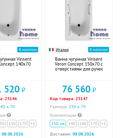
Италия
В наличии
В наличии
угунная Vinsent
Ванна чугунная Vinsent
Concept 140x70
Veron Concept 150x70 с
отверстиями для ручек
1 520
76 560
₽
₽
а:
25146
Код товара:
25147
40 х 70
Размеры:
150 х 70
ция
Комплектация
50
150
170
+1
150 см
140
140
170
+1
:
08.08.2026
Доставим:
08.08.2026