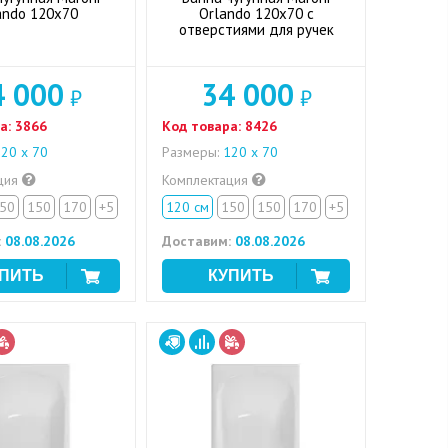
ando 120х70
Orlando 120x70 с
отверстиями для ручек
4 000
34 000
₽
₽
а:
3866
Код товара:
8426
20 х 70
Размеры:
120 х 70
ция
Комплектация
50
150
170
+5
120 см
150
150
170
+5
:
08.08.2026
Доставим:
08.08.2026