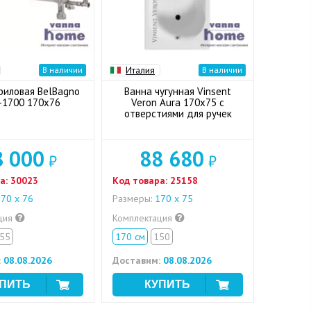
Италия
В наличии
В наличии
риловая BelBagno
Ванна чугунная Vinsent
-1700 170x76
Veron Aura 170x75 с
отверстиями для ручек
8 000
88 680
₽
₽
а:
30023
Код товара:
25158
70 x 76
Размеры:
170 х 75
ция
Комплектация
55
170 см
150
:
08.08.2026
Доставим:
08.08.2026