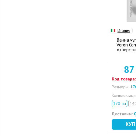
Италия
Ванна чуг
Veron Con
отверсти
87
Код товара:
Размеры:
170
Комплектац
170 см
14
Доставим:
0