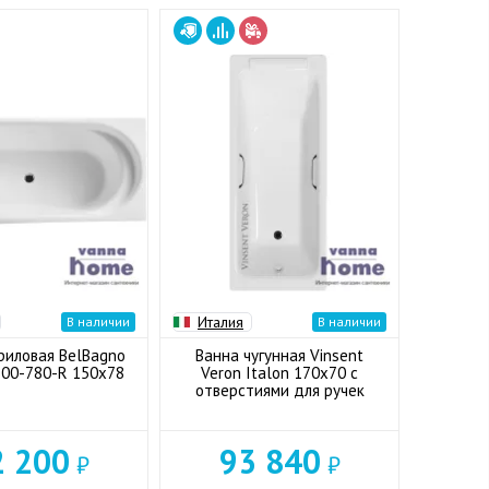
Италия
В наличии
В наличии
риловая BelBagno
Ванна чугунная Vinsent
00-780-R 150x78
Veron Italon 170x70 с
отверстиями для ручек
2 200
93 840
₽
₽