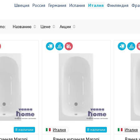
Швеция
Россия
Германия
Испания
Италия
Финляндия
Фра
 по:
Названию
Цене
Акции
Италия
Италия
В наличии
В наличии
гунная Maroni
Ванна чугунная Maroni
Ванна 