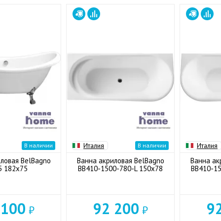
Италия
Италия
В наличии
В наличии
ловая BelBagno
Ванна акриловая BelBagno
Ванна ак
5 182x75
BB410-1500-780-L 150x78
BB410-15
 100
92 200
9
₽
₽