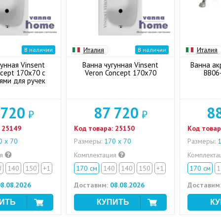
Италия
Италия
В наличии
В наличии
унная Vinsent
Ванна чугунная Vinsent
Ванна ак
cept 170x70 с
Veron Concept 170x70
BB06
ями для ручек
 720
87 720
8
₽
₽
25149
Код товара:
25150
Код товар
 х 70
Размеры:
170 х 70
Размеры:
1
ия
Комплектация
Комплекта
0
140
150
+1
170 см
140
140
150
+1
170 см
1
8.08.2026
Доставим:
08.08.2026
Доставим