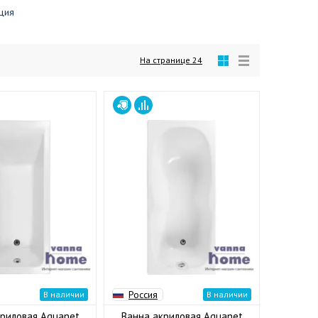
ция
На странице
24
Россия
В наличии
В наличии
риловая Aquanet
Ванна акриловая Aquanet