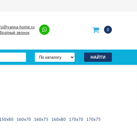
nfo@vanna-home.ru
0
братный звонок
150х80
160х70
160х75
160х80
170х70
170х75