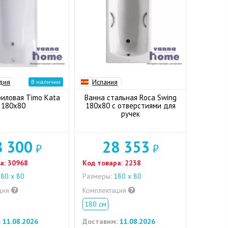
дия
Испания
В наличии
риловая Timo Kata
Ванна стальная Roca Swing
180x80
180х80 с отверстиями для
ручек
8 300
28 353
₽
₽
а:
30968
Код товара:
2238
80 x 80
Размеры:
180 x 80
ция
Комплектация
180 см
:
11.08.2026
Доставим:
11.08.2026