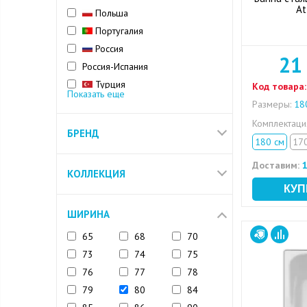
At
Польша
Португалия
Россия
21
Россия-Испания
Турция
Код товара:
Показать еще
Финляндия
Размеры:
180
Франция
Комплектац
БРЕНД
Чехия
180 см
17
Доставим:
1
КОЛЛЕКЦИЯ
ШИРИНА
65
68
70
73
74
75
76
77
78
79
80
84