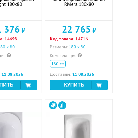
ight 180x80
Riviera 180x80
1 376
22 765
₽
₽
а:
14698
Код товара:
14716
80 x 80
Размеры:
180 x 80
ция
Комплектация
180 см
:
11.08.2026
Доставим:
11.08.2026