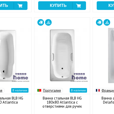
ия
Португалия
Франци
В наличии
В наличии
альная BLB HG
Ванна стальная BLB HG
Ванна 
 Atlantica
180x80 Atlantica с
Delaf
отверстиями для ручек