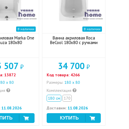
В наличии
В наличии
риловая Marka One
Ванна акриловая Roca
uza 180x80
BeCool 180x80 с ручками
3 507
34 700
₽
₽
а:
13872
Код товара:
4266
80 x 80
Размеры:
180 x 80
ция
Комплектация
180 см
170
:
11.08.2026
Доставим:
11.08.2026