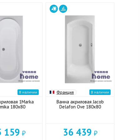
Франция
В наличии
В наличии
криловая 1Marka
Ванна акриловая Jacob
amika 180x80
Delafon Ove 180x80
5 159
36 439
₽
₽