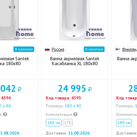
Россия
Финлян
В наличии
В наличии
иловая Santek
Ванна акриловая Santek
Ванна ак
ка 180x80
Касабланка XL 180x80
 042
24 995
2
₽
₽
4394
Код товара:
4393
Код товар
 x 80
Размеры:
180 x 80
Размеры:
1
ия
Комплектация
Комплекта
180 см
170
180 см
1.08.2026
Доставим:
11.08.2026
Доставим