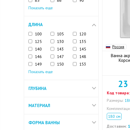
85
86
90
Показать еще
ДЛИНА
100
105
120
125
130
135
Россия
140
143
145
Ванна акр
146
147
148
Корси
149
150
153
Показать еще
23
ГЛУБИНА
Код товара:
Размеры:
180
МАТЕРИАЛ
Комплектац
180 см
ФОРМА ВАННЫ
Доставим:
1