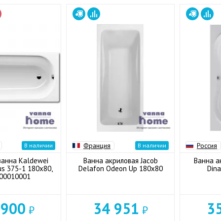
Франция
Россия
В наличии
В наличии
ванна Kaldewei
Ванна акриловая Jacob
Ванна а
us 375-1 180x80,
Delafon Odeon Up 180x80
Din
00010001
 900
34 951
3
₽
₽