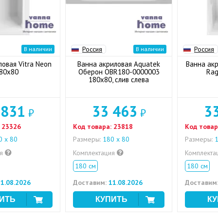
Россия
Россия
В наличии
В наличии
овая Vitra Neon
Ванна акриловая Aquatek
Ванна ак
80x80
Оберон OBR180-0000003
Rag
180x80, слив слева
 831
33 463
3
₽
₽
23326
Код товара:
23818
Код товар
 x 80
Размеры:
180 x 80
Размеры:
1
ия
Комплектация
Комплекта
180 см
180 см
1.08.2026
Доставим:
11.08.2026
Доставим