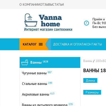
О КОМПАНИИ
ОТЗЫВЫ
СТАТЬИ
Приём и 
Пн-Вс 9:
Без вых
КАТАЛОГ
ДОСТАВКА И ОПЛАТА
КОНТАКТЫ
Ванны
/
180х8
Ванны
1828
ВАННЫ 18
887
Чугунные ванны
Длина
190
Стальные ванны
Размеры
613
Акриловые ванны
138
Ванны из литьевого мрамора