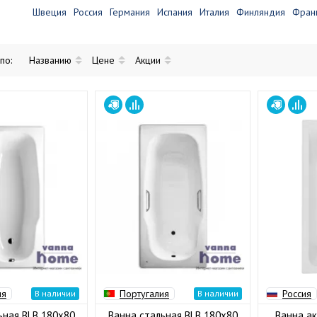
Швеция
Россия
Германия
Испания
Италия
Финляндия
Фран
 по:
Названию
Цене
Акции
ия
Португалия
Россия
В наличии
В наличии
ьная BLB 180x80
Ванна стальная BLB 180x80
Ванна ак