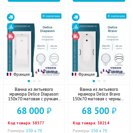
В наличии
В наличии
Франция
Франция
Ванна из литьевого
Ванна из литьевого
мрамора Delice Diapason
мрамора Delice Bravo
150x70 матовая с ручками
150x70 матовая c черными
хром
ручками
68 000
₽
68 500
₽
Код товара:
38577
Код товара:
38214
Размеры:
150 х 70
Размеры:
150 х 70