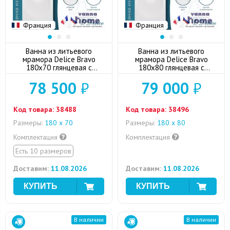
Франция
Франция
Ванна из литьевого
Ванна из литьевого
мрамора Delice Bravo
мрамора Delice Bravo
180x70 глянцевая с
180x80 глянцевая с
черными ручками
ручками хром
78 500
₽
79 000
₽
Код товара:
38488
Код товара:
38496
Размеры:
180 x 70
Размеры:
180 x 80
Комплектация
Комплектация
Есть 10 размеров
Доставим:
11.08.2026
Доставим:
11.08.2026
В наличии
В наличии