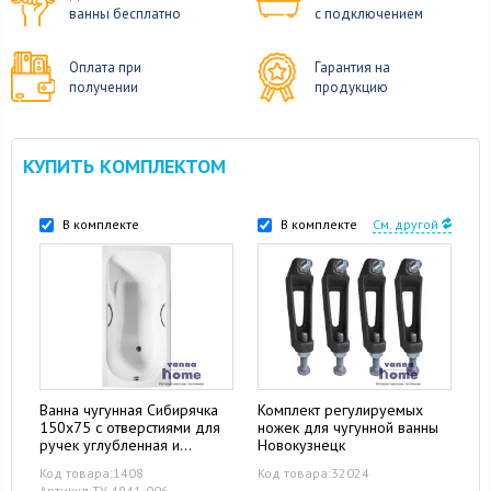
ванны бесплатно
с подключением
Оплата при
Гарантия на
получении
продукцию
КУПИТЬ КОМПЛЕКТОМ
В комплекте
В комплекте
См. другой
Ванна чугунная Сибирячка
Комплект регулируемых
150х75 с отверстиями для
ножек для чугунной ванны
ручек углубленная и
Новокузнецк
гладким дном
Код товара:1408
Код товара:32024
Артикул:ТУ 4941-006-