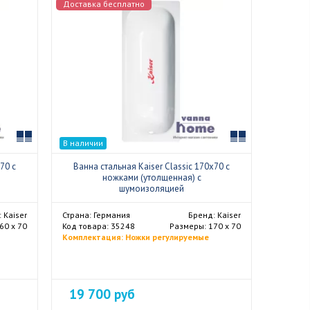
Доставка бесплатно
Сравнить
Сравнить
В наличии
70 с
Ванна стальная Kaiser Classic 170x70 с
ножками (утолщенная) с
шумоизоляцией
 Kaiser
Страна: Германия
Бренд: Kaiser
60 х 70
Код товара: 35248
Размеры: 170 х 70
Комплектация: Ножки регулируемые
19 700 руб