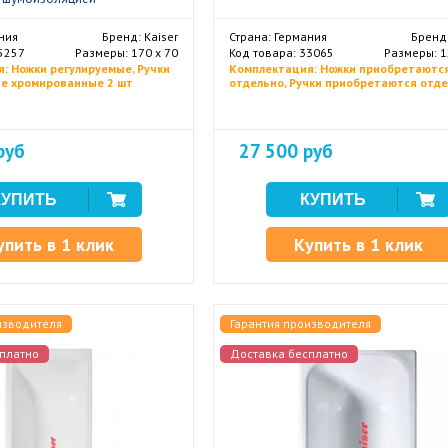
ния
Бренд: Kaiser
Страна: Германия
Бренд:
35257
Размеры: 170 х 70
Код товара: 33065
Размеры: 1
: Ножки регулируемые, Ручки
Комплектация: Ножки приобретаютс
е хромированные 2 шт
отдельно, Ручки приобретаются отд
руб
27 500 руб
упить в 1 клик
Купить в 1 клик
изводителя
Гарантия производителя
платно
Доставка бесплатно