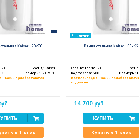
Сравнить
В наличии
стальная Kaiser 120x70
Ванна стальная Kaiser 105x65
ния
Бренд: Kaiser
Страна: Германия
Бренд:
30891
Размеры: 120 х 70
Код товара: 30889
Размеры: 1
я: Ножки приобретаются
Комплектация: Ножки приобретаютс
отдельно
руб
14 700 руб
упить в 1 клик
Купить в 1 клик