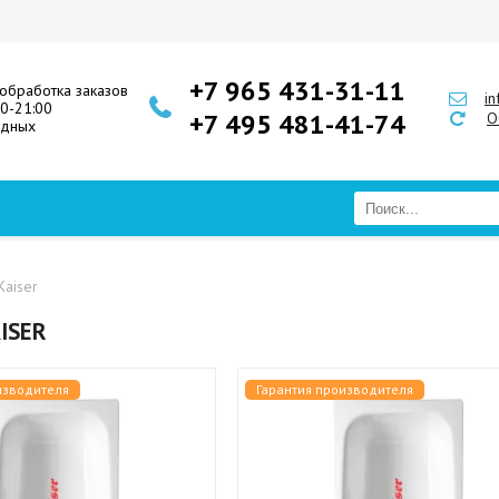
+7 965 431-31-11
обработка заказов
i
00-21:00
+7 495 481-41-74
О
одных
Kaiser
ISER
изводителя
Гарантия производителя