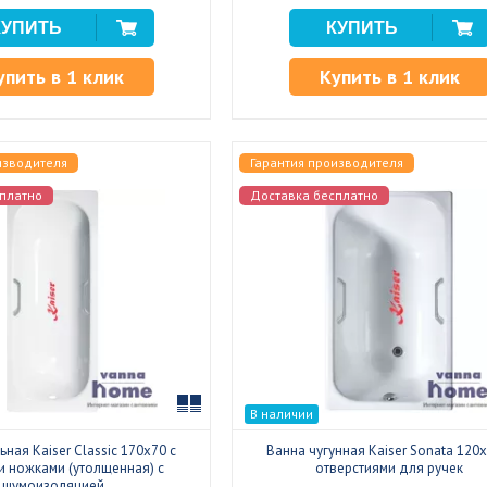
упить в 1 клик
Купить в 1 клик
изводителя
Гарантия производителя
платно
Доставка бесплатно
Сравнить
В наличии
ьная Kaiser Classic 170x70 с
Ванна чугунная Kaiser Sonata 120x
и ножками (утолщенная) с
отверстиями для ручек
шумоизоляцией