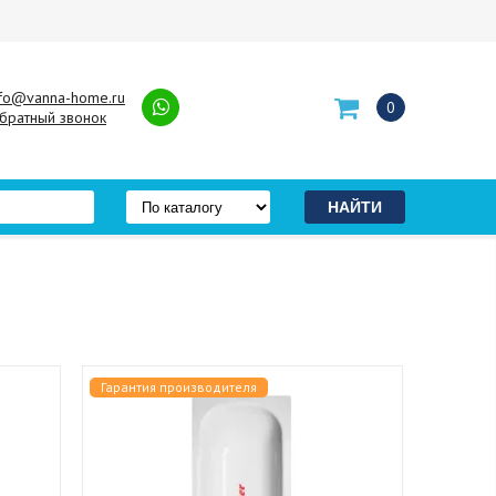
nfo@vanna-home.ru
0
братный звонок
Гарантия производителя