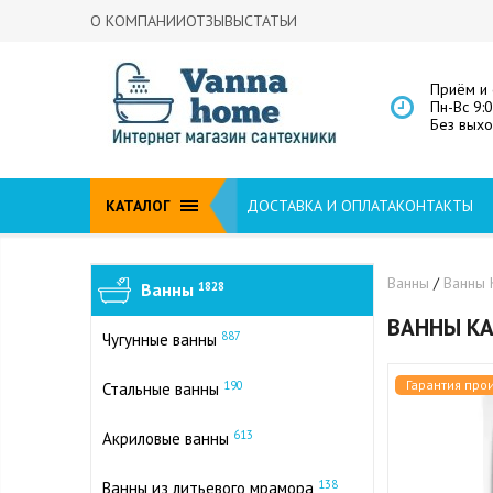
О КОМПАНИИ
ОТЗЫВЫ
СТАТЬИ
Приём и 
Пн-Вс 9:
Без вых
КАТАЛОГ
ДОСТАВКА И ОПЛАТА
КОНТАКТЫ
Ванны
/
Ванны 
Ванны
1828
ВАННЫ KA
887
Чугунные ванны
Гарантия про
190
Стальные ванны
613
Акриловые ванны
138
Ванны из литьевого мрамора