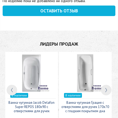
По изделию пока не добавлено ни одного отзыва.
ОСТАВИТЬ ОТЗЫВ
ЛИДЕРЫ ПРОДАЖ
В наличии
В наличии
n
Ванна чугунная Jacob Delafon
Ванна чугунная Грация с
В
Super REPOS 180х90 с
отверстиями для ручек 170х70
отверстиями для ручек
с гладким покрытием дна