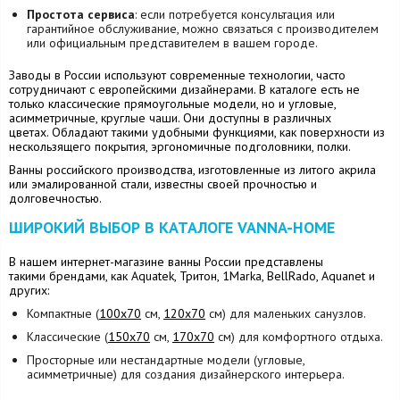
Простота сервиса
: если потребуется консультация или
гарантийное обслуживание, можно связаться с производителем
или официальным представителем в вашем городе.
Заводы в России используют современные технологии, часто
сотрудничают с европейскими дизайнерами. В каталоге есть не
только классические прямоугольные модели, но и угловые,
асимметричные, круглые чаши. Они доступны в различных
цветах. Обладают такими удобными функциями, как поверхности из
нескользящего покрытия, эргономичные подголовники, полки.
Ванны российского производства, изготовленные из литого акрила
или эмалированной стали, известны своей прочностью и
долговечностью.
ШИРОКИЙ ВЫБОР В КАТАЛОГЕ VANNA-HOME
В нашем интернет-магазине ванны России представлены
такими брендами, как Aquatek, Тритон, 1Marka, BellRado, Aquanet и
других:
Компактные (
100х70
см,
120х70
см) для маленьких санузлов.
Классические (
150х70
см,
170х70
см) для комфортного отдыха.
Просторные или нестандартные модели (угловые,
асимметричные) для создания дизайнерского интерьера.