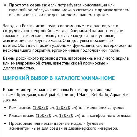
Простота сервиса
: если потребуется консультация или
гарантийное обслуживание, можно связаться с производителем
или официальным представителем в вашем городе.
Заводы в России используют современные технологии, часто
сотрудничают с европейскими дизайнерами. В каталоге есть не
только классические прямоугольные модели, но и угловые,
асимметричные, круглые чаши. Они доступны в различных
цветах. Обладают такими удобными функциями, как поверхности из
нескользящего покрытия, эргономичные подголовники, полки.
Ванны российского производства, изготовленные из литого акрила
или эмалированной стали, известны своей прочностью и
долговечностью.
ШИРОКИЙ ВЫБОР В КАТАЛОГЕ VANNA-HOME
В нашем интернет-магазине ванны России представлены
такими брендами, как Aquatek, Тритон, 1Marka, BellRado, Aquanet и
других:
Компактные (
100х70
см,
120х70
см) для маленьких санузлов.
Классические (
150х70
см,
170х70
см) для комфортного отдыха.
Просторные или нестандартные модели (угловые,
асимметричные) для создания дизайнерского интерьера.