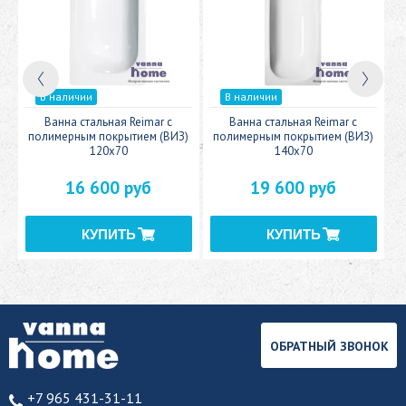
В наличии
В наличии
c
Ванна стальная Reimar с
Ванна стальная Reimar с
У
полимерным покрытием (ВИЗ)
полимерным покрытием (ВИЗ)
120x70
140x70
16 600 руб
19 600 руб
ОБРАТНЫЙ ЗВОНОК
+7 965 431-31-11