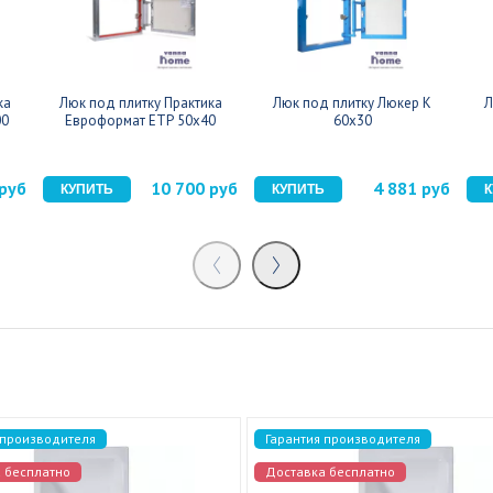
ка
Люк под плитку Практика
Люк под плитку Люкер К
Л
00
Евроформат ЕТР 50x40
60x30
 руб
10 700 руб
4 881 руб
 производителя
Гарантия производителя
 бесплатно
Доставка бесплатно