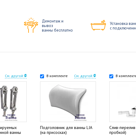
Демонтаж и
Установка ван
вывоз
с подключени
ванны бесплатно
См. другой
В комплекте
См. другой
В комплект
лируемых
Подголовник для ванны LIA
Слив-перелив 
унной ванны
(на присосках)
пробкой)