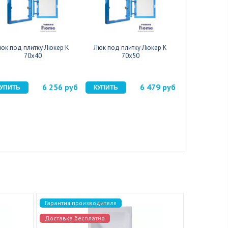
юк под плитку Люкер К
Люк под плитку Люкер К
Люк под пл
70x40
70x50
70
6 256 руб
6 479 руб
Гарантия производителя
Гарантия п
Доставка бесплатно
Доставка 