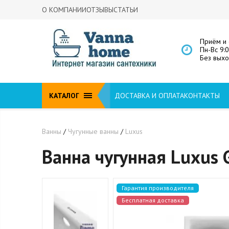
О КОМПАНИИ
ОТЗЫВЫ
СТАТЬИ
Приём и 
Пн-Вс 9:
Без вых
КАТАЛОГ
ДОСТАВКА И ОПЛАТА
КОНТАКТЫ
Ванны
/
Чугунные ванны
/
Luxus
Ванна чугунная Luxus 
Гарантия производителя
Бесплатная доставка