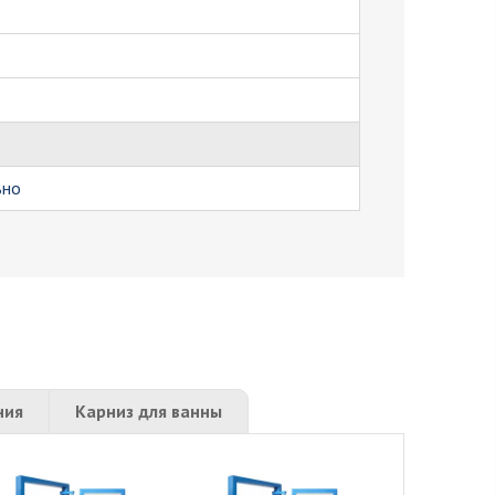
ьно
ния
Карниз для ванны