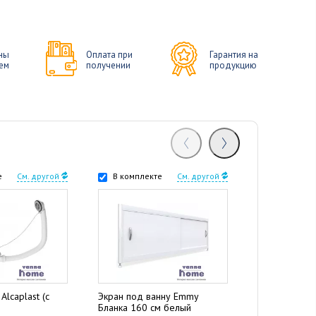
ны
Оплата при
Гарантия на
ем
получении
продукцию
е
См. другой
В комплекте
См. другой
В комплек
Alcaplast (с
Экран под ванну Emmy
Дополнитель
Бланка 160 см белый