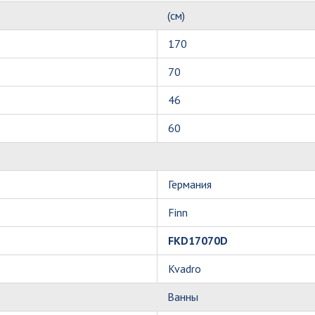
(см)
170
70
46
60
Германия
Finn
FKD17070D
Kvadro
Ванны