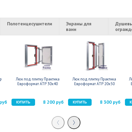
Полотенцесушители
Экраны для
Душевы
ванн
огражд
р
Люк под плитку Практика
Люк под плитку Практика
Л
Евроформат АТР 30x40
Евроформат АТР 20x50
 руб
8 200 руб
8 300 руб