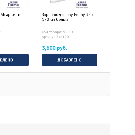
Alcaplast (с
Экран под ванну Emmy Эко
Дополнитель
170 см белый
71
Код товара:26620
Артикул:Эко170
3,600 руб.
0 руб.
ВЫБ
ВЛЕНО
ДОБАВЛЕНО