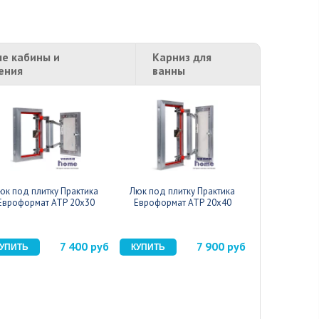
е кабины и
Карниз для
ения
ванны
юк под плитку Практика
Люк под плитку Практика
Люк под пли
Евроформат АТР 20x30
Евроформат АТР 20x40
Евроформа
7 400 руб
7 900 руб