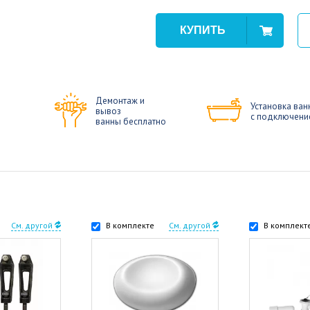
Демонтаж и
Установка ван
вывоз
с подключени
ванны бесплатно
См. другой
В комплекте
См. другой
В комплект