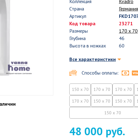
Коллекция
Kvadro
Страна
Германия
Артикул
FKD170
Код товара
23271
Размеры
170 х 70
Глубина
46
Высота в ножках
60
Все характеристики
Способы оплаты:
150 x 70
170 x 70
170 x 70
170 x 70
150 x 70
150 x 70
наличии
150 x 70
48 000 руб.