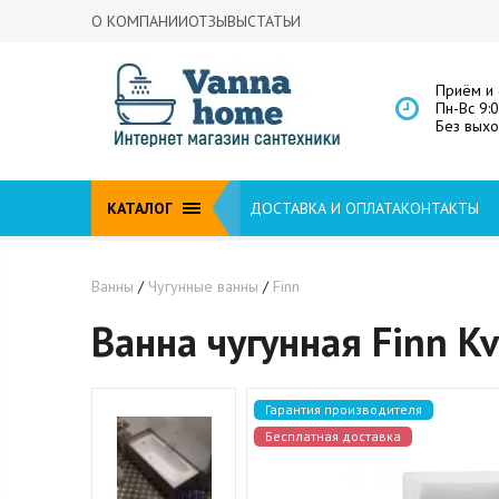
О КОМПАНИИ
ОТЗЫВЫ
СТАТЬИ
Приём и 
Пн-Вс 9:
Без вых
КАТАЛОГ
ДОСТАВКА И ОПЛАТА
КОНТАКТЫ
Ванны
/
Чугунные ванны
/
Finn
Ванна чугунная Finn K
Гарантия производителя
Бесплатная доставка