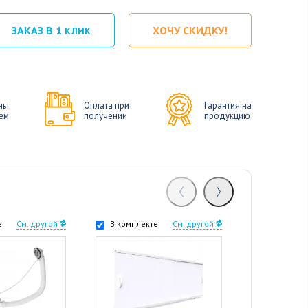
ЗАКАЗ В 1
ХОЧУ СКИДКУ!
КЛИК
ны
Оплата при
Гарантия на
ем
получении
продукцию
е
См. другой
В комплекте
См. другой
В комплек