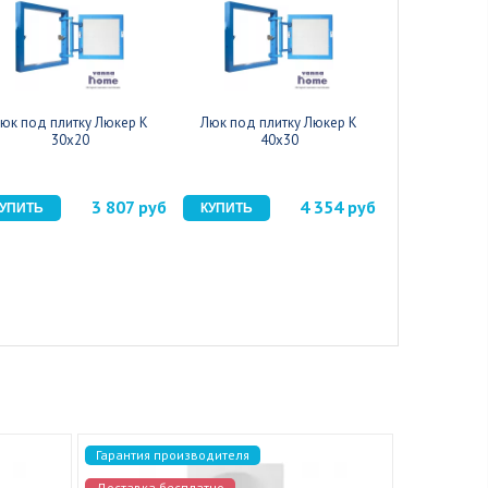
юк под плитку Люкер К
Люк под плитку Люкер К
Люк под пл
30x20
40x30
40
3 807 руб
4 354 руб
Гарантия производителя
Гарантия п
Доставка бесплатно
Доставка 