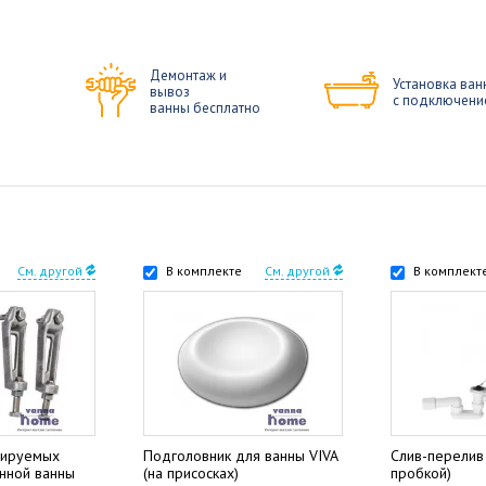
Демонтаж и
Установка ван
вывоз
с подключени
ванны бесплатно
См. другой
В комплекте
См. другой
В комплект
лируемых
Подголовник для ванны VIVA
Слив-перелив 
унной ванны
(на присосках)
пробкой)