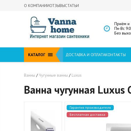
О КОМПАНИИ
ОТЗЫВЫ
СТАТЬИ
Приём и 
Пн-Вс 9:
Без вых
КАТАЛОГ
ДОСТАВКА И ОПЛАТА
КОНТАКТЫ
Ванны
/
Чугунные ванны
/
Luxus
Ванна чугунная Luxus 
Гарантия производителя
Бесплатная доставка