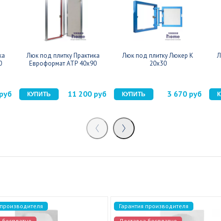
ка
Люк под плитку Практика
Люк под плитку Люкер К
Л
0
Евроформат АТР 40x90
20x30
 руб
11 200 руб
3 670 руб
 производителя
Гарантия производителя
 бесплатно
Доставка бесплатно