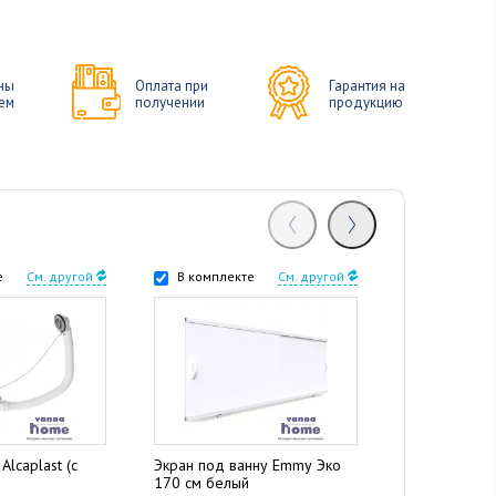
ны
Оплата при
Гарантия на
ем
получении
продукцию
е
См. другой
В комплекте
См. другой
В комплек
Alcaplast (с
Экран под ванну Emmy Эко
Дополнитель
170 см белый