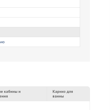
ьно
е кабины и
Карниз для
ения
ванны