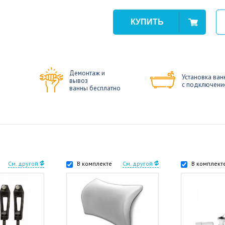
Демонтаж и
Установка ван
вывоз
с подключени
ванны бесплатно
См. другой
В комплекте
См. другой
В комплект