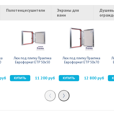
Полотенцесушители
Экраны для
Душевы
ванн
огражд
ка
Люк под плитку Практика
Люк под плитку Практика
Л
0
Евроформат ЕТР 50x50
Евроформат ЕТР 50x70
 руб
11 200 руб
12 800 руб