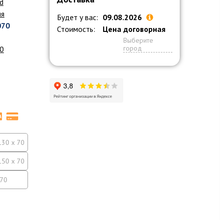
d
ия
Будет у вас:
09.08.2026
070
Стоимость:
Цена договорная
Выберите
город
70
130 x 70
150 x 70
 70