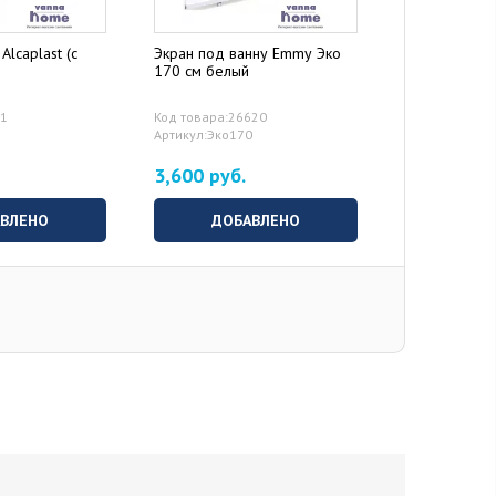
Alcaplast (с
Экран под ванну Emmy Эко
Дополнитель
170 см белый
71
Код товара:26620
Артикул:Эко170
3,600 руб.
0 руб.
ВЫБ
ВЛЕНО
ДОБАВЛЕНО