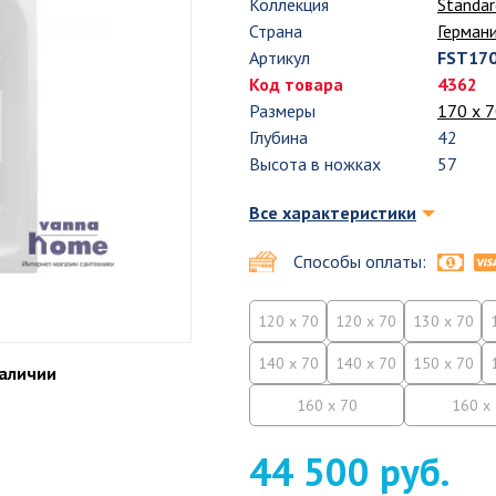
Коллекция
Standar
Страна
Герман
Артикул
FST17
Код товара
4362
Размеры
170 х 
Глубина
42
Высота в ножках
57
Все характеристики
Способы оплаты:
120 x 70
120 x 70
130 x 70
140 x 70
140 x 70
150 x 70
наличии
160 x 70
160 x
44 500 руб.