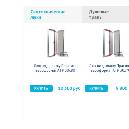
Сантехнические
Душевые
люки
трапы
Люк под плитку Практика
Люк под плитку Практи
Евроформат АТР 30x80
Евроформат АТР 30x7
10 300 руб
9 800