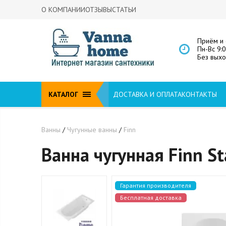
О КОМПАНИИ
ОТЗЫВЫ
СТАТЬИ
Приём и 
Пн-Вс 9:
Без вых
КАТАЛОГ
ДОСТАВКА И ОПЛАТА
КОНТАКТЫ
Ванны
/
Чугунные ванны
/
Finn
Ванна чугунная Finn S
Гарантия производителя
Бесплатная доставка