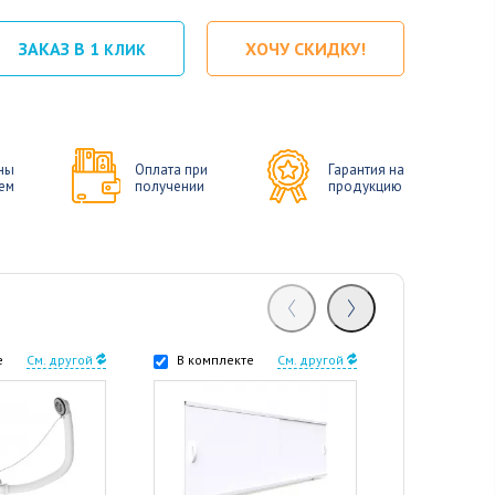
ЗАКАЗ В 1
ХОЧУ СКИДКУ!
КЛИК
ны
Оплата при
Гарантия на
ем
получении
продукцию
е
См. другой
В комплекте
См. другой
В комплек