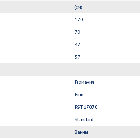
(см)
170
70
42
57
Германия
Finn
FST17070
Standard
Ванны