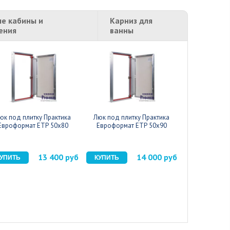
е кабины и
Карниз для
ения
ванны
юк под плитку Практика
Люк под плитку Практика
Люк под пли
Евроформат ЕТР 50x80
Евроформат ЕТР 50x90
Евроформат
13 400 руб
14 000 руб